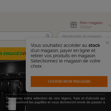
Mon magasin
Choisir
Vous souhaitez accéder au
stock
Trouvez-moi !
d'un magasin, payer en ligne et
ES ENGAGÉS
VINS
CHAMPAGNES
SPIRITUEUX
BIÈRES
SÉLEC
retirer vos produits en magasin.
Sélectionnez le magasin de votre
choix.
CHOISIR MON MAGASIN
Apéritif
Découvrez notre sélection de vins légers, frais et d’alcools qui
vous ouvriront les papilles et vous donneront envie de passer à
table !