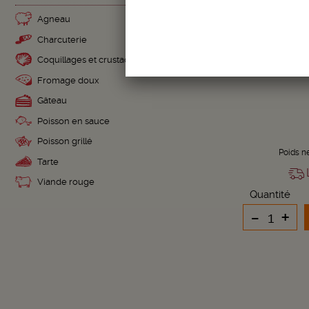
Agneau
CROQUETS
Charcuterie
Coquillages et crustacés
Fromage doux
Gâteau
Poisson en sauce
Poisson grillé
Poids n
Tarte
L
Viande rouge
Quantité
-
+