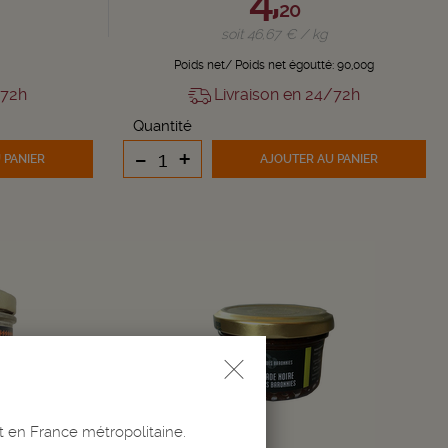
20
soit 46,67 € / kg
Poids net/ Poids net égoutté: 90,00g
/72h
Livraison en 24/72h
Quantité
-
+
 PANIER
AJOUTER
AU PANIER
t en France métropolitaine.