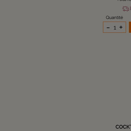
L
Quantité
-
+
COCK