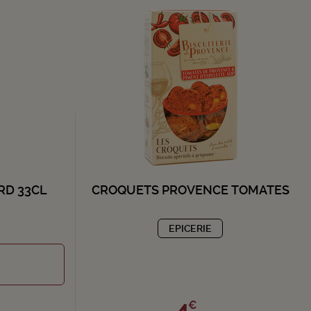
RD 33CL
CROQUETS PROVENCE TOMATES
EPICERIE
4,
€