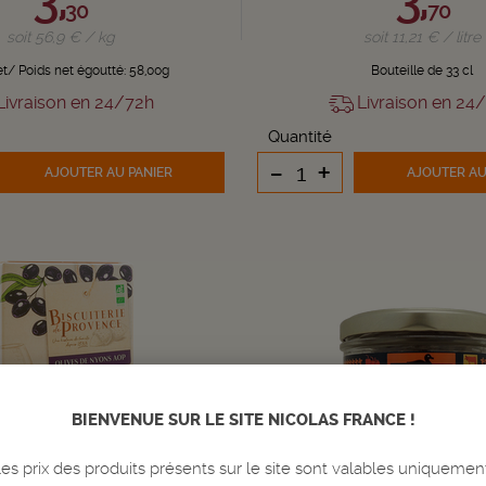
30
70
soit 56,9 € / kg
soit 11,21 € / litre
et/ Poids net égoutté: 58,00g
Bouteille de 33 cl
ivraison en 24/72h
Livraison en 24
Quantité
-
+
AJOUTER
AU PANIER
AJOUTER
AU
BIENVENUE SUR LE SITE NICOLAS FRANCE !
s prix des produits présents sur le site sont valables uniquemen