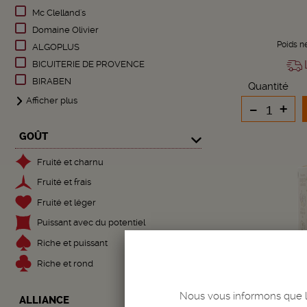
Mc Clelland's
Domaine Olivier
Poids n
ALGOPLUS
L
BICUITERIE DE PROVENCE
BIRABEN
Quantité
Afficher plus
-
+
GOÛT
Fruité et charnu
Fruité et frais
Fruité et léger
Puissant avec du potentiel
Riche et puissant
Riche et rond
Nous vous informons que le
ALLIANCE