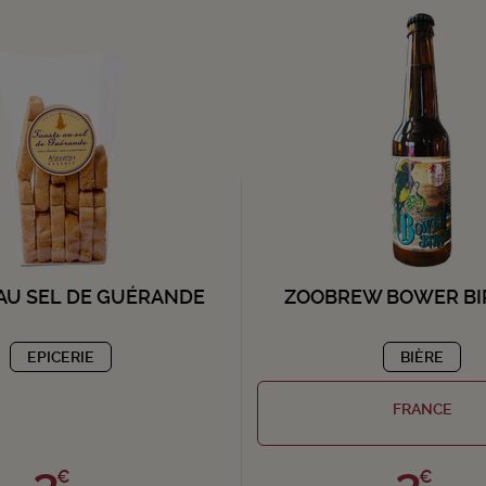
AU SEL DE GUÉRANDE
ZOOBREW BOWER BI
EPICERIE
BIÈRE
FRANCE
3,
3,
€
€