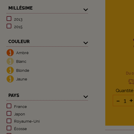
MILLÉSIME
2013
2015
COULEUR
Ambré
Blanc
Blonde
Du 0
Jaune
Quantité
PAYS
-
+
France
Japon
Royaume-Uni
Écosse