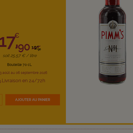
17,
€
90
19,
€
90
soit 25,57 € / litre
Bouteille 70 cL
3 août au 06 septembre 2026
Livraison en 24/72h
AJOUTER
AU PANIER