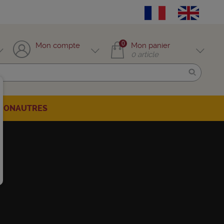
0
Mon compte
Mon panier
0
article
TION
AUTRES