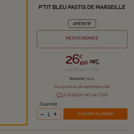
P’TIT BLEU PASTIS DE MARSEILLE
APÉRITIF
MÉDITERRANÉE
26,
€
29,
90
€
90
soit 38,43 € / litre
Bouteille 70 cL
Du 03 août au 06 septembre 2026
Livraison en 24/72h
Quantité
-
+
AJOUTER
AU PANIER