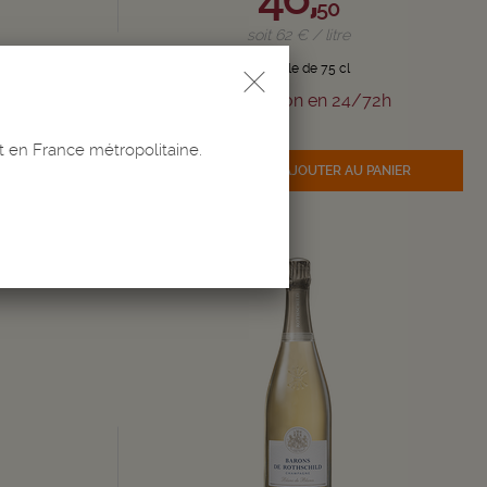
50
soit 62 € / litre
Bouteille de 75 cl
/72h
Livraison en 24/72h
Quantité
t en France métropolitaine.
-
+
 PANIER
AJOUTER
AU PANIER