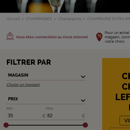
Accueil
CHAMPAGNES
Champagnes
CHAMPAGNE EXTRA B
Pour un achat 
Vous êtes connecté(e) au stock internet
magasin, con
votre choix.
FILTRER PAR
C
MAGASIN
C
Choisir un magasin
LE
PRIX
Min
Max
€
€
V