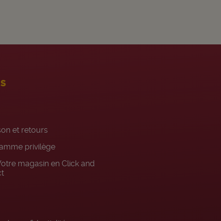
ES
son et retours
amme privilège
otre magasin en Click and
ct