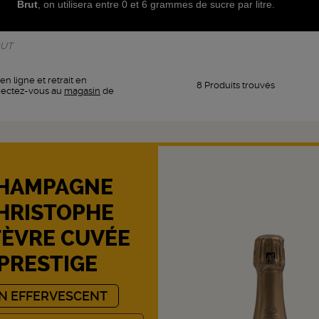
Brut
, on utilisera entre 0 et 6 grammes de sucre par litre.
RUT
en ligne et retrait en
8 Produits trouvés
nectez-vous au
magasin
de
HAMPAGNE
HRISTOPHE
FÈVRE CUVÉE
PRESTIGE
IN EFFERVESCENT