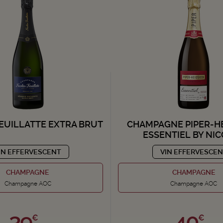
EUILLATTE EXTRA BRUT
CHAMPAGNE PIPER-H
ESSENTIEL BY NI
IN EFFERVESCENT
VIN EFFERVESCE
CHAMPAGNE
CHAMPAGNE
Champagne AOC
Champagne AOC
39,
40,
€
€