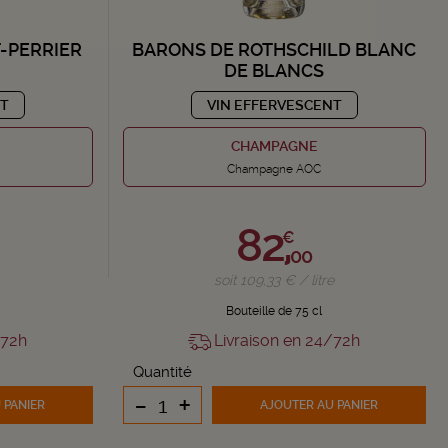
-PERRIER
BARONS DE ROTHSCHILD BLANC
DE BLANCS
NT
VIN EFFERVESCENT
CHAMPAGNE
Champagne AOC
82,
€
00
soit 109,33 € / litre
Bouteille de 75 cl
/72h
Livraison en 24/72h
Quantité
-
+
 PANIER
AJOUTER
AU PANIER