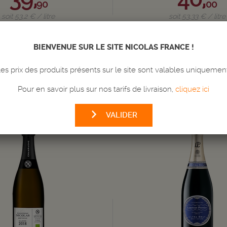
90
00
soit 53,2 € / litre
soit 53,33 € / litre
Bouteille de 75 cl
Bouteille de 75 cl
ivraison en 24/72h
Livraison en 24
BIENVENUE SUR LE SITE NICOLAS FRANCE !
Quantité
s prix des produits présents sur le site sont valables uniquemen
-
+
AJOUTER
AU PANIER
AJOUTER
AU
Pour en savoir plus sur nos tarifs de livraison,
cliquez ici
VALIDER