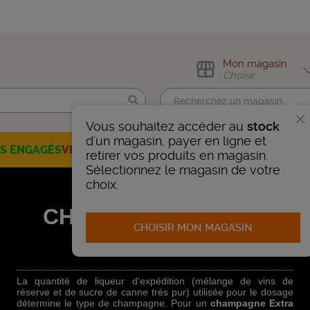
Mon magasin
Choisir
Vous souhaitez accéder au
stock
Trouvez-moi !
d'un magasin, payer en ligne et
ES ENGAGÉS
VINS
CHAMPAGNES
SPIRITUEUX
BIÈRES
SÉLEC
retirer vos produits en magasin.
Sélectionnez le magasin de votre
choix.
CHAMPAGNE EXTRA
CHOISIR MON MAGASIN
BRUT
La quantité de liqueur d'expédition (mélange de vins de
réserve et de sucre de canne très pur) utilisée pour le dosage
détermine le type de champagne. Pour un
champagne Extra