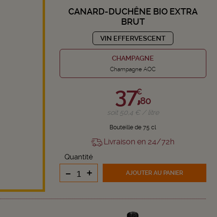
CANARD-DUCHÊNE BIO EXTRA
BRUT
VIN EFFERVESCENT
CHAMPAGNE
Champagne AOC
37,
€
80
soit 50,4 € / litre
Bouteille de 75 cl
Livraison en 24/72h
Quantité
-
+
AJOUTER
AU PANIER