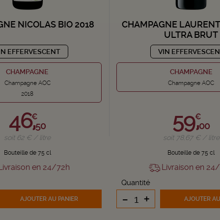
NE NICOLAS BIO 2018
CHAMPAGNE LAURENT
ULTRA BRUT
IN EFFERVESCENT
VIN EFFERVESCE
CHAMPAGNE
CHAMPAGNE
Champagne AOC
Champagne AOC
2018
46,
59,
€
€
50
00
soit 62 € / litre
soit 78,67 € / litre
Bouteille de 75 cl
Bouteille de 75 cl
ivraison en 24/72h
Livraison en 24
Quantité
-
+
AJOUTER
AU PANIER
AJOUTER
AU