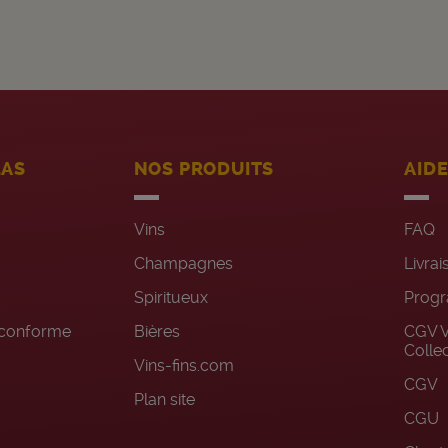
LAS
NOS PRODUITS
AID
Vins
FAQ
Champagnes
Livrai
Spiritueux
Progr
n conforme
Bières
CGV V
Colle
Vins-fins.com
CGV
Plan site
CGU