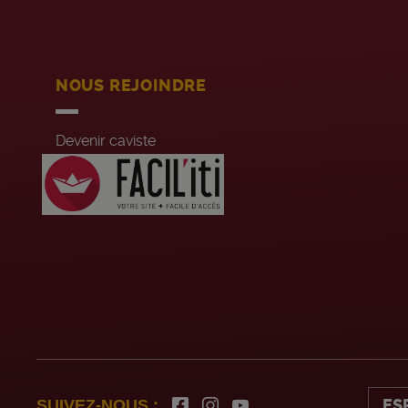
NOUS REJOINDRE
Devenir caviste
Recrutement siège
Jobs été
ES
SUIVEZ-NOUS :