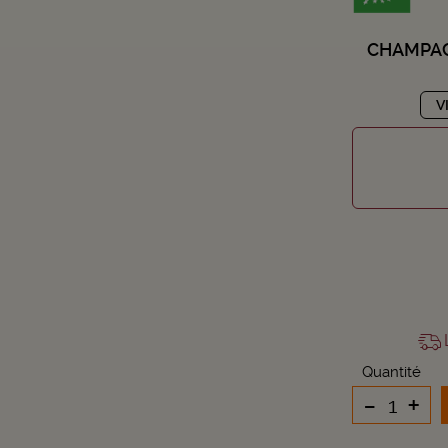
CHAMPAG
V
L
Quantité
-
+