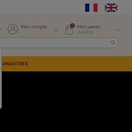
0
Mon compte
Mon panier
0
article
TION
AUTRES