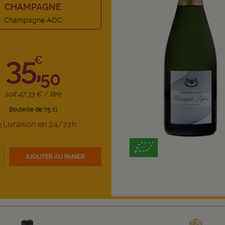
CHAMPAGNE
Champagne AOC
35,
€
50
soit 47,33 € / litre
Bouteille de 75 cl
Livraison en 24/72h
AJOUTER
AU PANIER