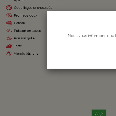
Apéritif
Coquillages et crustacés
Fromage doux
Gâteau
L
Poisson en sauce
Quantité
Nous vous informons que le
-
+
Poisson grillé
Tarte
Viande blanche