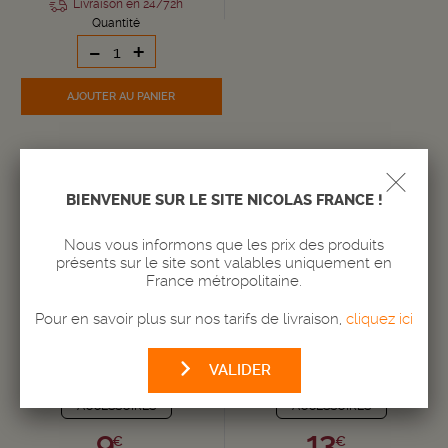
Livraison en 24/72h
Quantité
-
+
AJOUTER
AU PANIER
BIENVENUE SUR LE SITE NICOLAS FRANCE !
Nous vous informons que les prix des produits
présents sur le site sont valables uniquement en
France métropolitaine.
Pour en savoir plus sur nos tarifs de livraison,
cliquez ici
LIVRE COFFRET NEZ VIN CLIN DE
PINCE À BOUCHONS
VALIDER
NEZ
ACCESSOIRES
ACCESSOIRES
9,
13,
€
€