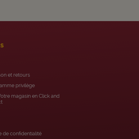
ES
son et retours
amme privilège
otre magasin en Click and
ct
 de confidentialité