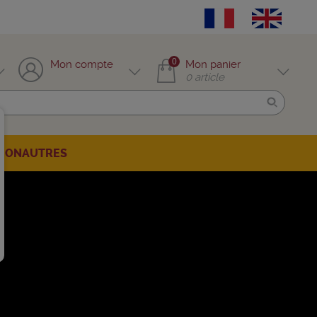
0
Mon compte
Mon panier
0
article
TION
AUTRES