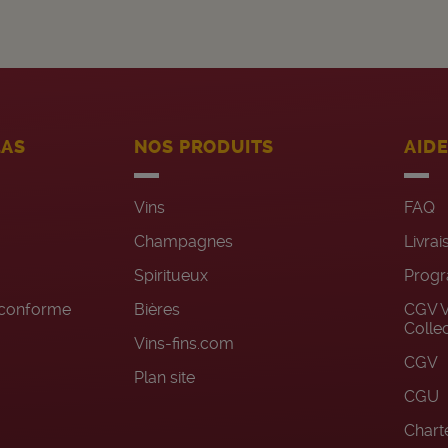
LAS
NOS PRODUITS
AID
Vins
FAQ
Champagnes
Livrai
Spiritueux
Progr
n conforme
Bières
CGV V
Colle
Vins-fins.com
CGV
Plan site
CGU
Charte