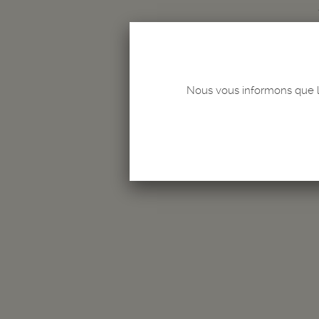
L
Quantité
-
+
Nous vous informons que le