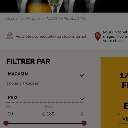
Accueil
Marques
NICOLAS FEUILLATTE
Pour un achat 
Vous êtes connecté(e) au stock internet
magasin, con
votre choix.
FILTRER PAR
1
MAGASIN
F
Choisir un magasin
PRIX
Min
Max
€
€
V