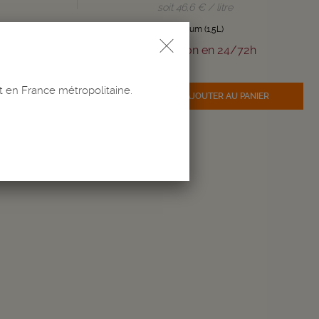
soit 46,6 € / litre
Magnum (1,5L)
/72h
Livraison en 24/72h
Quantité
-
+
t en France métropolitaine.
 PANIER
AJOUTER
AU PANIER