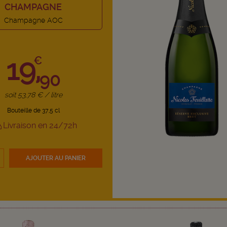
CHAMPAGNE
Champagne AOC
19,
€
90
soit 53,78 € / litre
Bouteille de 37,5 cl
Livraison en 24/72h
AJOUTER
AU PANIER