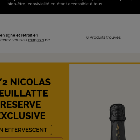
bien-être, convivialité en étant accessible à tous.
en ligne et retrait en
6 Produits trouvés
nectez-vous au
magasin
de
/2 NICOLAS
EUILLATTE
RESERVE
EXCLUSIVE
IN EFFERVESCENT