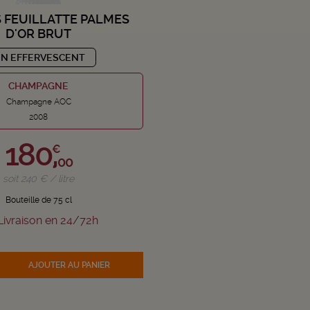
 FEUILLATTE PALMES
D'OR BRUT
IN EFFERVESCENT
CHAMPAGNE
Champagne AOC
2008
180,
€
00
soit 240 € / litre
Bouteille de 75 cl
ivraison en 24/72h
AJOUTER
AU PANIER