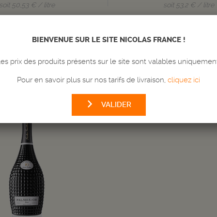
soit 50,53 € / litre
soit 53,2 € / litre
Bouteille de 75 cl
Bouteille de 75 cl
ivraison en 24/72h
Livraison en 24
BIENVENUE SUR LE SITE NICOLAS FRANCE !
Quantité
-
+
s prix des produits présents sur le site sont valables uniquemen
AJOUTER
AU PANIER
AJOUTER
AU
Pour en savoir plus sur nos tarifs de livraison,
cliquez ici
VALIDER