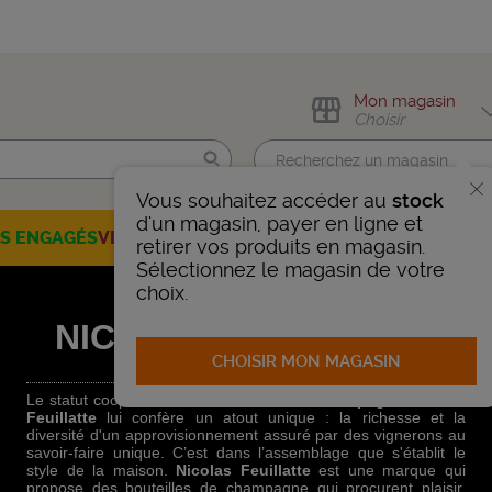
Mon magasin
Choisir
Vous souhaitez accéder au
stock
Trouvez-moi !
d'un magasin, payer en ligne et
ES ENGAGÉS
VINS
CHAMPAGNES
SPIRITUEUX
BIÈRES
SÉLEC
retirer vos produits en magasin.
Sélectionnez le magasin de votre
choix.
NICOLAS FEUILLATTE
CHOISIR MON MAGASIN
Le statut coopératif du Centre Vinicole -
Champagne Nicolas
Feuillatte
lui confère un atout unique : la richesse et la
diversité d'un approvisionnement assuré par des vignerons au
savoir-faire unique. C’est dans l’assemblage que s'établit le
style de la maison.
Nicolas Feuillatte
est une marque qui
propose des
bouteilles de champagne
qui procurent plaisir,