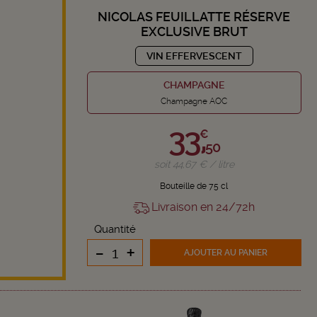
NICOLAS FEUILLATTE RÉSERVE
EXCLUSIVE BRUT
VIN EFFERVESCENT
CHAMPAGNE
Champagne AOC
33,
€
50
soit 44,67 € / litre
Bouteille de 75 cl
Livraison en 24/72h
Quantité
-
+
AJOUTER
AU PANIER