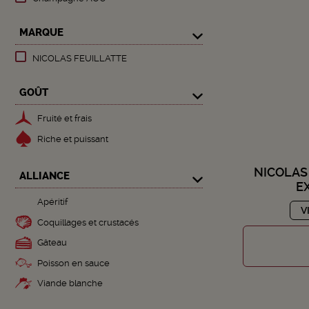
MARQUE
NICOLAS FEUILLATTE
GOÛT
Fruité et frais
Riche et puissant
NICOLAS
ALLIANCE
E
Apéritif
V
Coquillages et crustacés
Gâteau
Poisson en sauce
Viande blanche