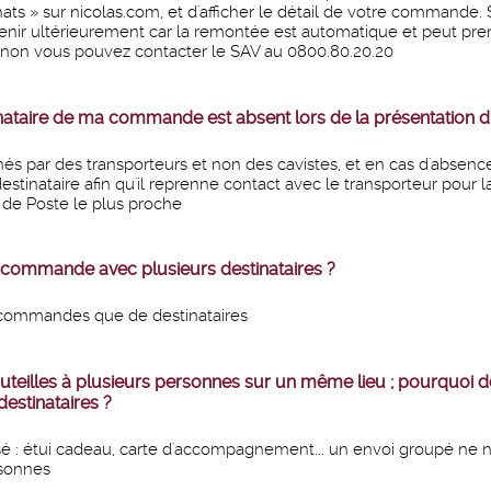
s » sur nicolas.com, et d'afficher le détail de votre commande. 
enir ultérieurement car la remontée est automatique et peut pr
 sinon vous pouvez contacter le SAV au 0800.80.20.20
inataire de ma commande est absent lors de la présentation du 
s par des transporteurs et non des cavistes, et en cas d'absence
tinataire afin qu'il reprenne contact avec le transporteur pour la
u de Poste le plus proche
e commande avec plusieurs destinataires ?
e commandes que de destinataires
teilles à plusieurs personnes sur un même lieu ; pourquoi d
destinataires ?
é : étui cadeau, carte d'accompagnement... un envoi groupé ne 
rsonnes