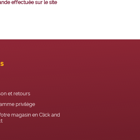
nde effectuée sur le site
ES
son et retours
amme privilège
otre magasin en Click and
ct