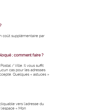
?
 un coût supplémentaire par
 bloqué ; comment faire ?
tal / Ville. Il vous suffit
aucun cas pour les adresses
accepté. Quelques « astuces »
cliquable vers l'adresse du
s l'espace « Mon