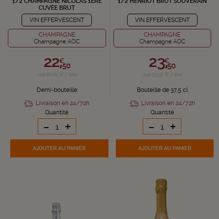
1/2 CHAMPAGNE NICOLAS 1ÈRE
1/2 HENRIOT BRUT SOUVERAIN
CUVÉE BRUT
VIN EFFERVESCENT
VIN EFFERVESCENT
CHAMPAGNE
CHAMPAGNE
Champagne AOC
Champagne AOC
22,
23,
€
€
50
50
soit 60,81 € / litre
soit 63,51 € / litre
Demi-bouteille
Bouteille de 37,5 cl
Livraison en 24/72h
Livraison en 24/72h
Quantité
Quantité
-
+
-
+
AJOUTER
AU PANIER
AJOUTER
AU PANIER