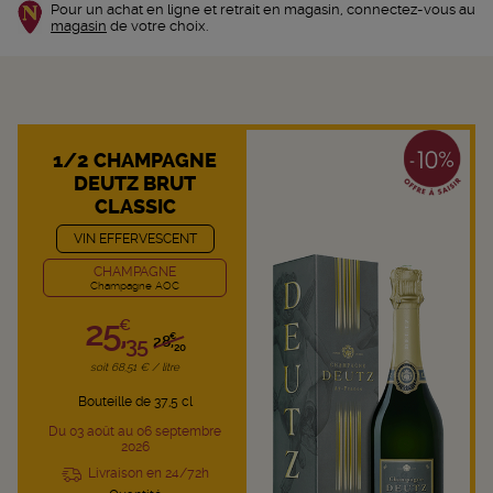
Pour un achat en ligne et retrait en magasin, connectez-vous au
magasin
de votre choix.
1/2 CHAMPAGNE
DEUTZ BRUT
CLASSIC
VIN EFFERVESCENT
CHAMPAGNE
Champagne AOC
25,
€
€
35
28,
20
soit 68,51 € / litre
Bouteille de 37,5 cl
Du 03 août au 06 septembre
2026
Livraison en 24/72h