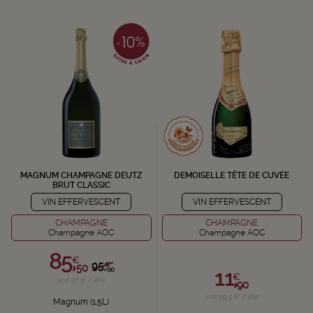
MAGNUM CHAMPAGNE DEUTZ
DEMOISELLE TÊTE DE CUVÉE
BRUT CLASSIC
VIN EFFERVESCENT
VIN EFFERVESCENT
CHAMPAGNE
CHAMPAGNE
Champagne AOC
Champagne AOC
85,
€
95,
€
50
11,
00
€
soit 57 € / litre
90
soit 59,5 € / litre
Magnum (1,5L)