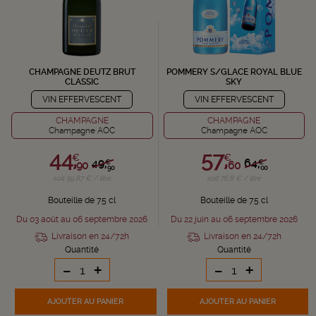
CHAMPAGNE DEUTZ BRUT
POMMERY S/GLACE ROYAL BLUE
CLASSIC
SKY
VIN EFFERVESCENT
VIN EFFERVESCENT
CHAMPAGNE
CHAMPAGNE
Champagne AOC
Champagne AOC
44,
57,
€
€
49,
64,
€
€
90
60
90
00
soit 59,87 € / litre
soit 76,8 € / litre
Bouteille de 75 cl
Bouteille de 75 cl
Du 03 août au 06 septembre 2026
Du 22 juin au 06 septembre 2026
Livraison en 24/72h
Livraison en 24/72h
Quantité
Quantité
-
+
-
+
AJOUTER
AU PANIER
AJOUTER
AU PANIER