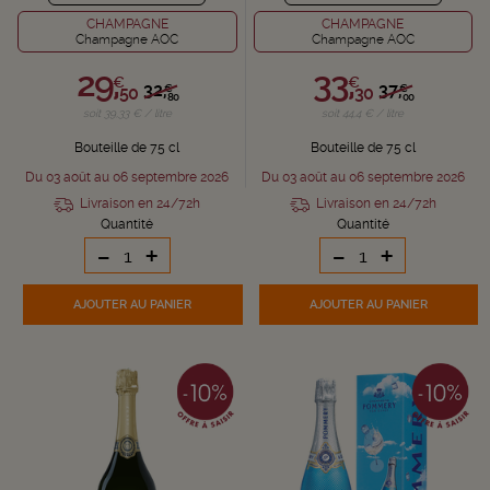
CHAMPAGNE
CHAMPAGNE
Champagne AOC
Champagne AOC
29,
33,
€
€
32,
37,
€
€
50
30
80
00
soit 39,33 € / litre
soit 44,4 € / litre
Bouteille de 75 cl
Bouteille de 75 cl
Du 03 août au 06 septembre 2026
Du 03 août au 06 septembre 2026
Livraison en 24/72h
Livraison en 24/72h
Quantité
Quantité
-
+
-
+
AJOUTER
AU PANIER
AJOUTER
AU PANIER