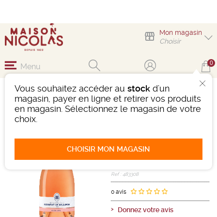
Mon magasin
Choisir
0
Menu
Vous souhaitez accéder au
stock
d'un
1/2 CHAMPAGNE
magasin, payer en ligne et retirer vos produits
BESSERAT DE
en magasin. Sélectionnez le magasin de votre
BELLEFON BRUT ROSÉ
choix.
Vin effervescent
Champagne
CHOISIR MON MAGASIN
Champagne AOC
Rosé
-
Demi-bouteille
- 12,5°
Ref : 483308
0 avis
Donnez votre avis