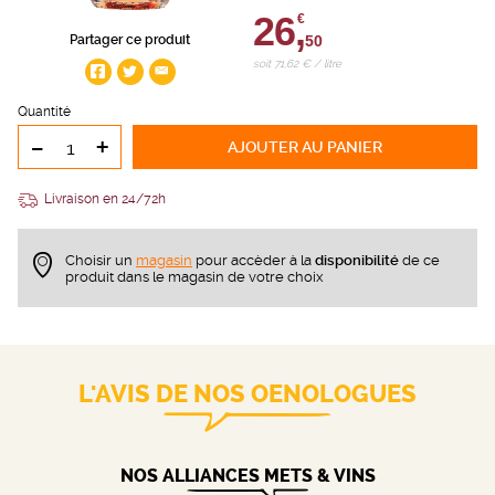
26,
€
50
Partager ce produit
soit 71,62 € / litre
Quantité
-
+
AJOUTER
AU PANIER
Livraison en 24/72h
Choisir un
magasin
pour accèder à la
disponibilité
de ce
produit dans le magasin de votre choix
L'AVIS DE NOS OENOLOGUES
NOS ALLIANCES METS & VINS