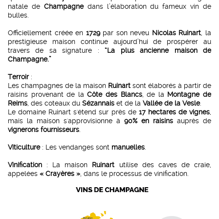
natale de
Champagne
dans l’élaboration du fameux vin de
bulles.
Officiellement créée en
1729
par son neveu
Nicolas Ruinart
, la
prestigieuse maison continue aujourd’hui de prospérer au
travers de sa signature :
“La plus ancienne maison de
Champagne.”
Terroir
:
Les champagnes de la maison
Ruinart
sont élaborés à partir de
raisins provenant de la
Côte des Blancs
, de la
Montagne de
Reims
, des coteaux du
Sézannais
et de la
Vallée de la Vesle
.
Le domaine Ruinart s'étend sur près de
17 hectares de vignes
,
mais la maison s'approvisionne à
90% en raisins
auprès de
vignerons fournisseurs
.
Viticulture
: Les vendanges sont
manuelles
.
Vinification
: La maison
Ruinart
utilise des caves de craie,
appelées
« Crayères »
, dans le processus de vinification.