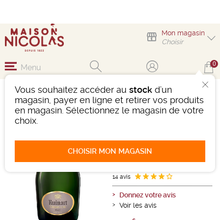
Mon magasin
Choisir
0
Menu
Vous souhaitez accéder au
stock
d'un
R DE RUINART BRUT
magasin, payer en ligne et retirer vos produits
en magasin. Sélectionnez le magasin de votre
Vin effervescent
choix.
Champagne
Champagne AOC
Blanc
-
Bouteille de 75 cl
- 12°
CHOISIR MON MAGASIN
Ref : 427844
14 avis
Donnez votre avis
Voir les avis