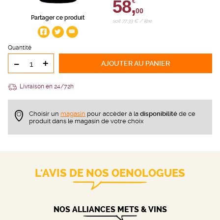
58,
€
00
Partager ce produit
soit 77,33 € / litre
Quantité
-
+
AJOUTER
AU PANIER
Livraison en 24/72h
Choisir un
magasin
pour accèder à la
disponibilité
de ce
produit dans le magasin de votre choix
L'AVIS DE NOS OENOLOGUES
NOS ALLIANCES METS & VINS