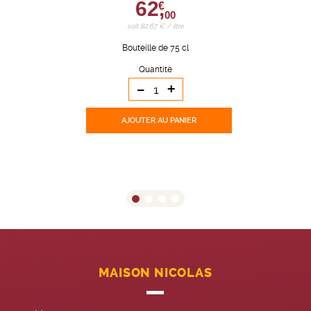
62,
€
00
soit 82,67 € / litre
Bouteille de 75 cl
Quantité
-
+
AJOUTER
AU PANIER
MAISON NICOLAS