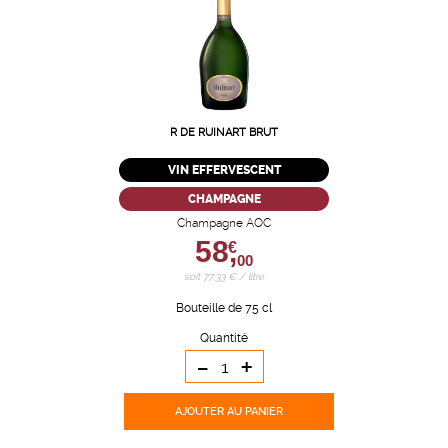
R DE RUINART BRUT
VIN EFFERVESCENT
CHAMPAGNE
Champagne AOC
58,
€
00
soit 77,33 € / litre
Bouteille de 75 cl
Quantité
-
+
AJOUTER
AU PANIER