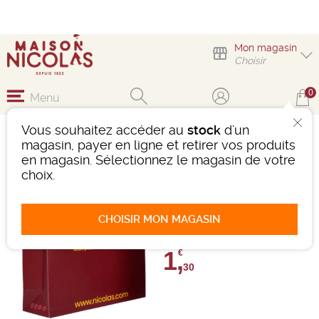
Mon magasin
Choisir
0
Menu
Vous souhaitez accéder au
stock
d'un
SAKEBOX 3
magasin, payer en ligne et retirer vos produits
BOUTEILLES
en magasin. Sélectionnez le magasin de votre
choix.
Ref : 484524
0 avis
CHOISIR MON MAGASIN
Donnez votre avis
1,
€
30