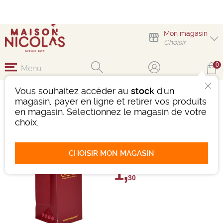
Mon magasin
Choisir
0
Menu
Vous souhaitez accéder au
stock
d'un
SAKEBOX 1 BOUTEILLE
magasin, payer en ligne et retirer vos produits
en magasin. Sélectionnez le magasin de votre
Ref : 484522
choix.
0 avis
Donnez votre avis
CHOISIR MON MAGASIN
1,
€
30