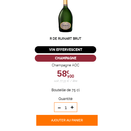
R DE RUINART BRUT
VIN EFFERVESCENT
CHAMPAGNE
Champagne AOC
58,
€
00
soit 77,33 € / litre
Bouteille de 75 cl
Quantité
-
+
AJOUTER
AU PANIER