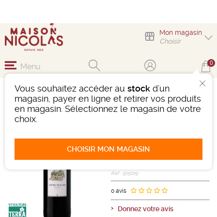
Mon magasin
Choisir
0
Menu
Vous souhaitez accéder au
stock
d'un
JARDIN DE JULES
magasin, payer en ligne et retirer vos produits
DOMAINE DE LA
en magasin. Sélectionnez le magasin de votre
CLAPIÈRE
choix.
Vin
Languedoc-Roussillon
IGP d'OC
CHOISIR MON MAGASIN
Rouge
-
Bouteille de 75 cl
- 13,5°
2024
Ref : 505229
0 avis
Donnez votre avis