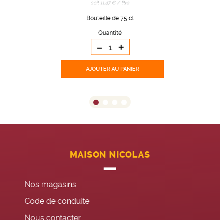
soit 11,47 € / litre
Bouteille de 75 cl
Quantité
-
+
AJOUTER
AU PANIER
MAISON NICOLAS
Nos magasins
Code de conduite
Nous contacter