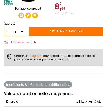
8,
€
60
Partager ce produit
soit 11,47 € / litre
Quantité
-
+
AJOUTER
AU PANIER
Livraison en 24/72h
Choisir un
magasin
pour accèder à la
disponibilité
de ce
produit dans le magasin de votre choix
Ingrédients & informations nutritionnelles
Valeurs nutritionnelles moyennes
Energie
328 kJ / 79 kCAL