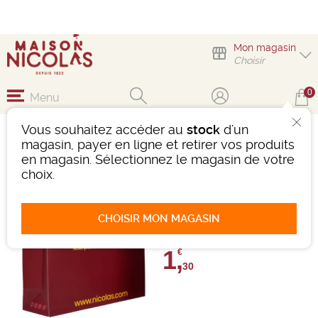
Mon magasin
Choisir
0
Menu
Vous souhaitez accéder au
stock
d'un
SAKEBOX 3
magasin, payer en ligne et retirer vos produits
BOUTEILLES
en magasin. Sélectionnez le magasin de votre
choix.
Ref : 484524
0 avis
CHOISIR MON MAGASIN
Donnez votre avis
1,
€
30