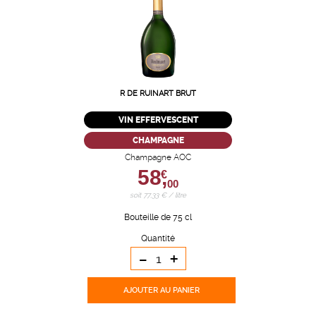
R DE RUINART BRUT
VIN EFFERVESCENT
CHAMPAGNE
Champagne AOC
58,
€
00
soit 77,33 € / litre
Bouteille de 75 cl
Quantité
-
+
AJOUTER
AU PANIER