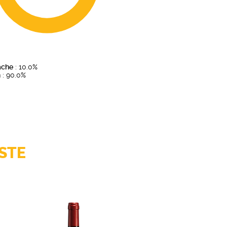
ache
: 10.0%
h
: 90.0%
STE