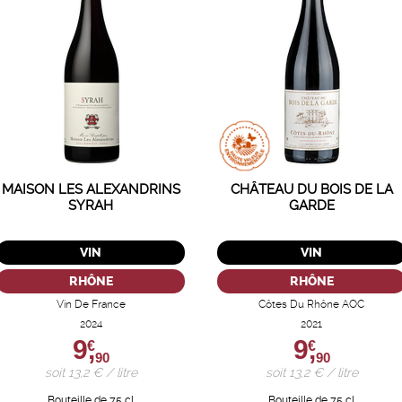
MAISON LES ALEXANDRINS
CHÂTEAU DU BOIS DE LA
SYRAH
GARDE
VIN
VIN
RHÔNE
RHÔNE
Vin De France
Côtes Du Rhône AOC
2024
2021
9,
9,
€
€
90
90
soit 13,2 € / litre
soit 13,2 € / litre
Bouteille de 75 cl
Bouteille de 75 cl