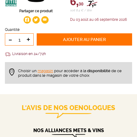
6,
7,
€
30
90
soit 8,4 € / litre
Partager ce produit
Du 03 août au 06 septembre 2026
Quantité
-
+
AJOUTER
AU PANIER
Livraison en 24/72h
Choisir un
magasin
pour accèder à la
disponibilité
de ce
produit dans le magasin de votre choix
L'AVIS DE NOS OENOLOGUES
NOS ALLIANCES METS & VINS