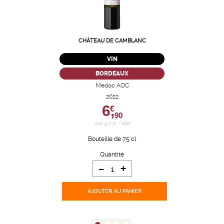
CHÂTEAU DE CAMBLANC
VIN
BORDEAUX
Medoc AOC
2022
6,
€
90
soit 9,2 € / litre
Bouteille de 75 cl
Quantité
-
+
AJOUTER
AU PANIER