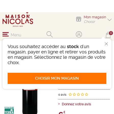
Mon magasin
Choisir
0
Menu
Vous souhaitez accéder au
stock
d'un
CHÂTEAU HAUT RIAN
magasin, payer en ligne et retirer vos produits
en magasin. Sélectionnez le magasin de votre
Vin
Bordeaux
choix.
1ères Ctes Bordeaux/Ctes Bordx
AOP
Rouge
-
Bouteille de 75 cl
- 14°
CHOISIR MON MAGASIN
2020
Ref : 498110
0 avis
Donnez votre avis
€