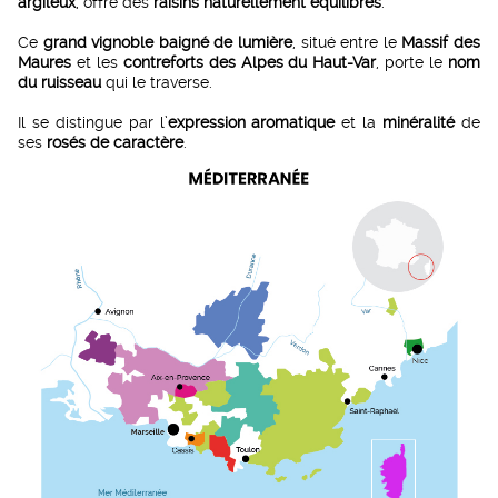
argileux
, offre des
raisins naturellement équilibrés
.
Ce
grand vignoble baigné de lumière
, situé entre le
Massif des
Maures
et les
contreforts des Alpes du Haut-Var
, porte le
nom
du ruisseau
qui le traverse.
Il se distingue par l’
expression aromatique
et la
minéralité
de
ses
rosés de caractère
.