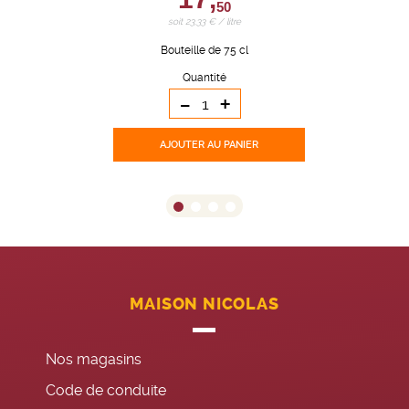
50
soit 23,33 € / litre
Bouteille de 75 cl
Quantité
-
+
AJOUTER
AU PANIER
MAISON NICOLAS
Nos magasins
Code de conduite