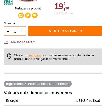
19,
€
90
Partager ce produit
soit 26,53 € / litre
Quantité
-
+
AJOUTER
AU PANIER
Livraison en 24/72h
Choisir un
magasin
pour accèder à la
disponibilité
de ce
produit dans le magasin de votre choix
Ingrédients & informations nutritionnelles
Valeurs nutritionnelles moyennes
Energie
328 KJ / 79 Kcal