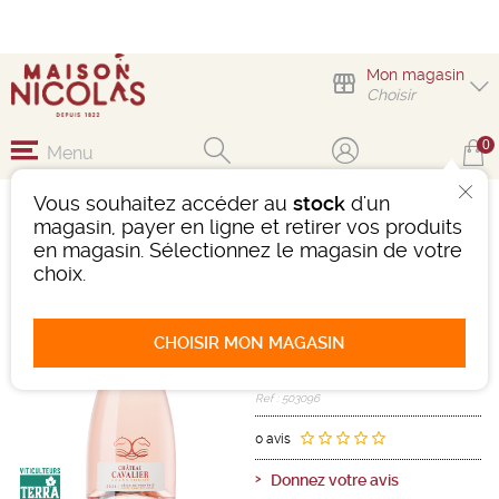
Mon magasin
Choisir
0
Menu
Vous souhaitez accéder au
stock
d'un
CHÂTEAU CAVALIER
magasin, payer en ligne et retirer vos produits
GRAND CAVALIER
en magasin. Sélectionnez le magasin de votre
ROSÉ
choix.
Vin
Méditerranée
Côtes De Provence AOC
CHOISIR MON MAGASIN
Rosé
-
Bouteille de 75 cl
- 13°
2024
Ref : 503096
0 avis
Donnez votre avis