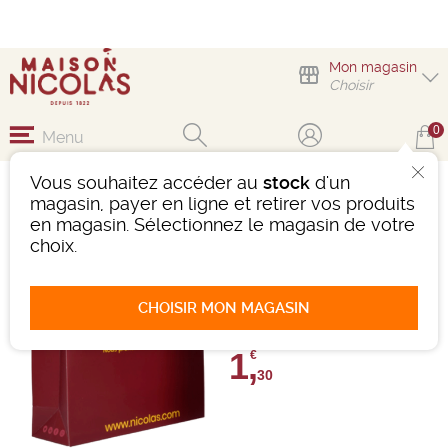
Mon magasin
Choisir
0
Menu
Vous souhaitez accéder au
stock
d'un
SAKEBOX 3
magasin, payer en ligne et retirer vos produits
BOUTEILLES
en magasin. Sélectionnez le magasin de votre
choix.
Ref : 484524
0 avis
CHOISIR MON MAGASIN
Donnez votre avis
1,
€
30