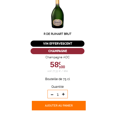
R DE RUINART BRUT
VIN EFFERVESCENT
CHAMPAGNE
Champagne AOC
58,
€
00
soit 77,33 € / litre
Bouteille de 75 cl
Quantité
-
+
AJOUTER
AU PANIER