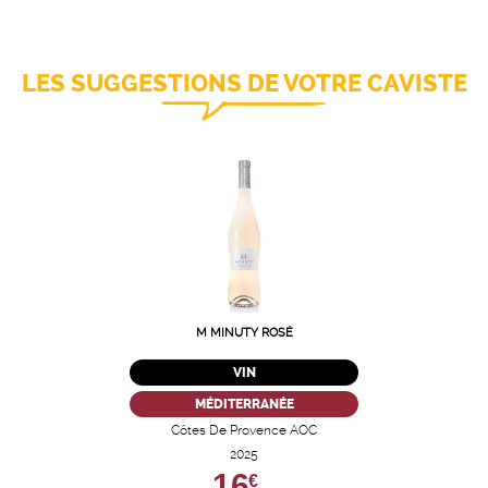
LES SUGGESTIONS DE VOTRE CAVISTE
M MINUTY ROSÉ
VIN
MÉDITERRANÉE
Côtes De Provence AOC
2025
16,
€