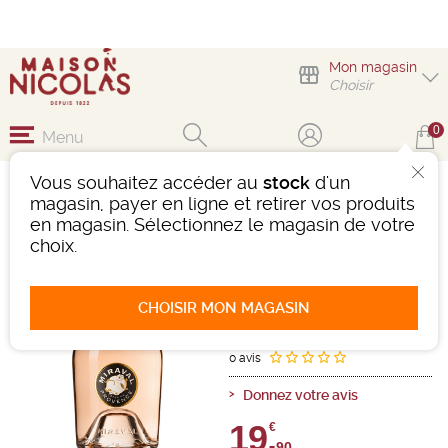
Mon magasin
Choisir
0
Menu
Vous souhaitez accéder au
stock
d'un
MIRAVAL ROSÉ
magasin, payer en ligne et retirer vos produits
en magasin. Sélectionnez le magasin de votre
Vin
Méditerranée
choix.
Côtes De Provence AOC
Rosé
-
Bouteille de 75 cl
- 12,5°
2025
CHOISIR MON MAGASIN
Ref : 505746
0 avis
Donnez votre avis
19,
€
90