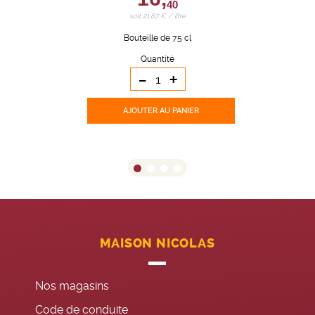
40
soit 21,87 € / litre
Bouteille de 75 cl
Quantité
-
+
AJOUTER
AU PANIER
MAISON NICOLAS
Nos magasins
Code de conduite