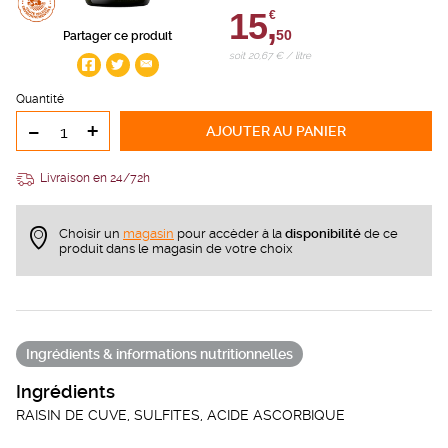
15,
€
50
Partager ce produit
soit 20,67 € / litre
Quantité
-
+
AJOUTER
AU PANIER
Livraison en 24/72h
Choisir un
magasin
pour accèder à la
disponibilité
de ce
produit dans le magasin de votre choix
Ingrédients & informations nutritionnelles
Ingrédients
RAISIN DE CUVE, SULFITES, ACIDE ASCORBIQUE