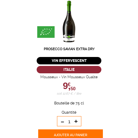
PROSECCO SAVIAN EXTRA DRY
VIN EFFERVESCENT
ITALIE
Mousseux - Vin Mousseux Qualite
9,
€
50
soit 12,67 € / litre
Bouteille de 75 cl
Quantité
-
+
AJOUTER
AU PANIER