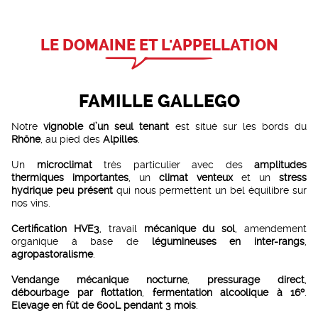
LE DOMAINE ET L'APPELLATION
FAMILLE GALLEGO
Notre
vignoble d’un seul tenant
est situé sur les bords du
Rhône
, au pied des
Alpilles
.
Un
microclimat
très particulier avec des
amplitudes
thermiques importantes
, un
climat venteux
et un
stress
hydrique peu présent
qui nous permettent un bel équilibre sur
nos vins.
Certification HVE3
, travail
mécanique du sol
, amendement
organique à base de
légumineuses en inter-rangs
,
agropastoralisme
.
Vendange mécanique nocturne
,
pressurage direct
,
débourbage par flottation
,
fermentation alcoolique à 16º
.
Elevage en fût de 600L pendant 3 mois
.