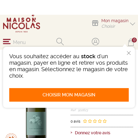
Mon magasin
Choisir
0
Menu
Vous souhaitez accéder au
stock
d'un
IGP ALPILLES BLANC
magasin, payer en ligne et retirer vos produits
"TERRE DES
en magasin. Sélectionnez le magasin de votre
HÉRITIERS"
choix.
Vin
Méditerranée
IGP/IGP Alpilles
CHOISIR MON MAGASIN
Blanc
-
Bouteille de 75 cl
- 13°
2024
Ref : 502623
0 avis
Donnez votre avis