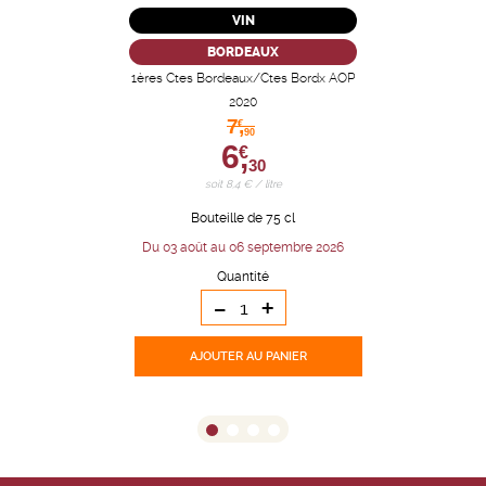
VIN
BORDEAUX
1ères Ctes Bordeaux/Ctes Bordx AOP
2020
7,
€
90
6,
€
30
soit 8,4 € / litre
Bouteille de 75 cl
Du 03 août au 06 septembre 2026
Quantité
-
+
AJOUTER
AU PANIER