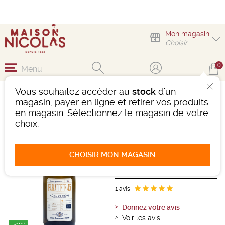
Mon magasin
Choisir
0
Menu
Vous souhaitez accéder au
stock
d'un
PARALLÈLE 45 BLANC
magasin, payer en ligne et retirer vos produits
PAUL JABOULET AÎNÉ
en magasin. Sélectionnez le magasin de votre
choix.
Vin
Rhône
Côtes Du Rhône AOC
Blanc
-
Bouteille de 75 cl
- 13°
CHOISIR MON MAGASIN
2024
Ref : 501762
1 avis
Donnez votre avis
Voir les avis