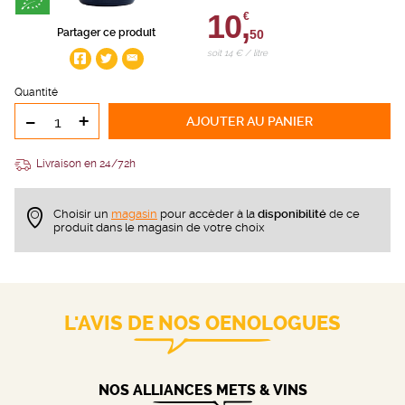
10,
€
Partager ce produit
50
soit 14 € / litre
Quantité
-
+
AJOUTER
AU PANIER
Livraison en 24/72h
Choisir un
magasin
pour accèder à la
disponibilité
de ce
produit dans le magasin de votre choix
L'AVIS DE NOS OENOLOGUES
NOS ALLIANCES METS & VINS