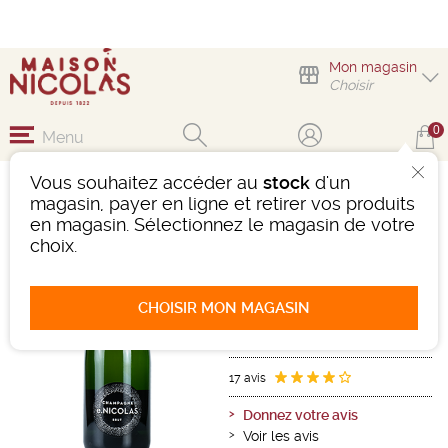
Mon magasin
Choisir
0
Menu
Vous souhaitez accéder au
stock
d'un
CHAMPAGNE
magasin, payer en ligne et retirer vos produits
E.NICOLAS BRUT
en magasin. Sélectionnez le magasin de votre
choix.
Vin effervescent
Champagne
Champagne AOC
CHOISIR MON MAGASIN
Blanc
-
Bouteille de 75 cl
- 12,5°
Ref : 467720
17 avis
Donnez votre avis
Voir les avis