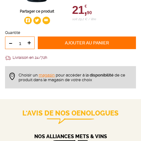
21,
€
Partager ce produit
90
soit 29,2 € / litre
Quantité
-
+
AJOUTER
AU PANIER
Livraison en 24/72h
Choisir un
magasin
pour accèder à la
disponibilité
de ce
produit dans le magasin de votre choix
L'AVIS DE NOS OENOLOGUES
NOS ALLIANCES METS & VINS