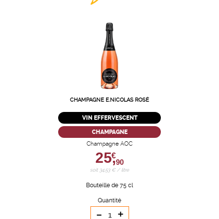
CHAMPAGNE E.NICOLAS ROSÉ
VIN EFFERVESCENT
CHAMPAGNE
Champagne AOC
25,
€
90
soit 34,53 € / litre
Bouteille de 75 cl
Quantité
-
+