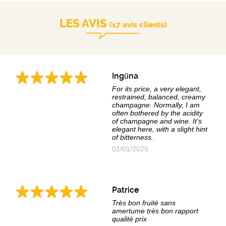
LES AVIS
(17 avis clients)
Ingūna
For its price, a very elegant,
restrained, balanced, creamy
champagne. Normally, I am
often bothered by the acidity
of champagne and wine. It's
elegant here, with a slight hint
of bitterness.
01/01/2025
Patrice
Très bon fruité sans
amertume très bon rapport
qualité prix