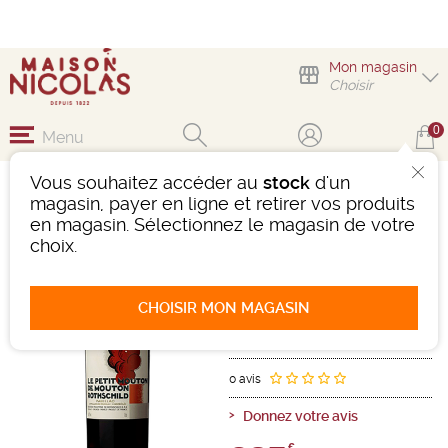
Mon magasin
Choisir
0
Menu
Vous souhaitez accéder au
stock
d'un
LE PETIT MOUTON
magasin, payer en ligne et retirer vos produits
en magasin. Sélectionnez le magasin de votre
Vin
Bordeaux
choix.
Pauillac AOC
Second vin
Rouge
-
Bouteille de 75 cl
- 13,5°
CHOISIR MON MAGASIN
2017
Ref : 480700
0 avis
Donnez votre avis