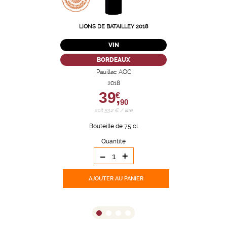
LIONS DE BATAILLEY 2018
VIN
BORDEAUX
Pauillac AOC
2018
39,
€
90
soit 53,2 € / litre
Bouteille de 75 cl
Quantité
-
+
AJOUTER
AU PANIER