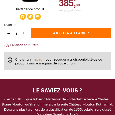
385,
€
00
Partager ce produit
soit 513,33 € / litre
Quantité
-
+
AJOUTER
AU PANIER
Livraison en 24/72h
Choisir un
magasin
pour accèder à la
disponibilité
de ce
produit dans le magasin de votre choix
LE SAVIEZ-VOUS ?
C'est en 1853 que le baron Nathaniel de Rothschild achète le Château
Brane Mouton qu'il renommera par la suite Château Mouton Rothschild.
Deux ans plus tard, lors de la classification de 1855, celui-ci sera classé
Deuxième Grand cru classé.