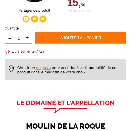
15,
50
Partager ce produit
soit 20,67 € / litre
Quantité
-
+
AJOUTER
AU PANIER
Livraison en 24/72h
Choisir un
magasin
pour accèder à la
disponibilité
de ce
produit dans le magasin de votre choix
LE DOMAINE ET L'APPELLATION
MOULIN DE LA ROQUE