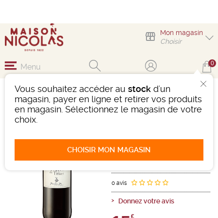
Mon magasin
Choisir
0
Menu
Vous souhaitez accéder au
stock
d'un
BANDOL LA ROQUE
magasin, payer en ligne et retirer vos produits
"TERRE DU TRIAS"
en magasin. Sélectionnez le magasin de votre
choix.
Vin
Méditerranée
Bandol AOC
Rouge
-
Bouteille de 75 cl
- 14°
CHOISIR MON MAGASIN
2020
Ref : 504218
0 avis
Donnez votre avis
€