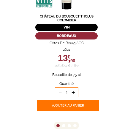
CHÂTEAU DU BOUSQUET THOLUS
COLOMBIER
VIN
BORDEAUX
Côtes De Bourg AOC
2021
13,
€
90
soit 18,53 € / litre
Bouteille de 75 cl
Quantité
-
+
AJOUTER
AU PANIER