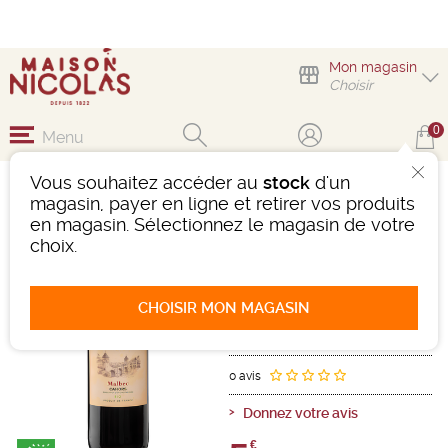
Mon magasin
Choisir
0
Menu
Vous souhaitez accéder au
stock
d'un
1/2 CAHORS CLOS LA
magasin, payer en ligne et retirer vos produits
COUTALE
en magasin. Sélectionnez le magasin de votre
choix.
Vin
Sud-Ouest
Cahors AOC
Rouge
-
Demi-bouteille
- 13°
CHOISIR MON MAGASIN
2022
Ref : 502453
0 avis
Donnez votre avis
€