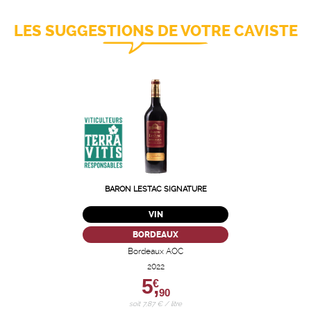
LES SUGGESTIONS DE VOTRE CAVISTE
BARON LESTAC SIGNATURE
VIN
BORDEAUX
Bordeaux AOC
2022
5,
€
90
soit 7,87 € / litre