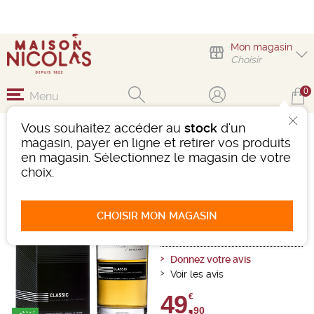
Mon magasin
Choisir
0
Menu
Vous souhaitez accéder au
stock
d'un
WHISKY ARMORIK
magasin, payer en ligne et retirer vos produits
CLASSIC BIO 46°
en magasin. Sélectionnez le magasin de votre
choix.
Whisky
Bretagne
-
Bouteille 70 cL
- 46°
Ref : 488918
CHOISIR MON MAGASIN
1 avis
Donnez votre avis
Voir les avis
49,
€
90