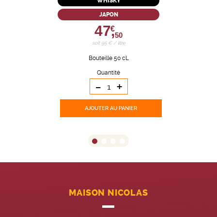
WHISKY
JAPON
47,
€
50
soit 95 € / litre
Bouteille 50 cL
Quantité
-
+
AJOUTER
AU PANIER
MAISON NICOLAS