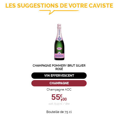
LES SUGGESTIONS DE VOTRE CAVISTE
CHAMPAGNE POMMERY BRUT SILVER
ROSÉ
VIN EFFERVESCENT
CHAMPAGNE
Champagne AOC
55,
€
00
soit 73,33 € / litre
Bouteille de 75 cl