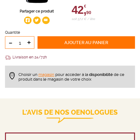
42,
€
Partager ce produit
90
soit 57,2 € / litre
Quantité
-
+
AJOUTER
AU PANIER
Livraison en 24/72h
Choisir un
magasin
pour accèder à la
disponibilité
de ce
produit dans le magasin de votre choix
L'AVIS DE NOS OENOLOGUES