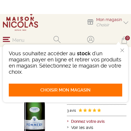
Mon magasin
Choisir
0
Menu
Vous souhaitez accéder au
stock
d'un
CHAMPAGNE POMMERY
magasin, payer en ligne et retirer vos produits
BRUT SILVER ROYAL
en magasin. Sélectionnez le magasin de votre
choix.
Vin effervescent
Champagne
Champagne AOC
CHOISIR MON MAGASIN
Blanc
-
Bouteille de 75 cl
- 12°
Ref : 468651
3 avis
Donnez votre avis
Voir les avis