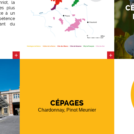
iot, la
CÉ
es plus
ce à un
pétence
ant du
 strict
ermet
tatives
+
+
biais de
nerons.
n lutte
elles.
25 crus
t de la
Henriot
dans les
CÉPAGES
Chardonnay, Pinot Meunier