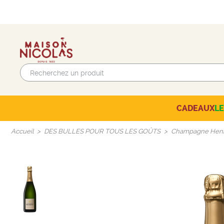
CADEAUX
L
Beaujolais-Mâconnais
AUTRES CAVES NICOLAS
SÉLECTION DU MOMENT
Accueil
DES BULLES POUR TOUS LES GOÛTS
Champagne Henri