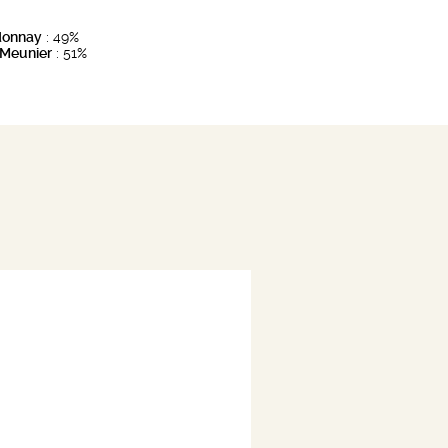
donnay
: 49%
 Meunier
: 51%