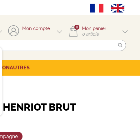
0
Mon compte
Mon panier
0
article
TION
AUTRES
 HENRIOT BRUT
mpagne