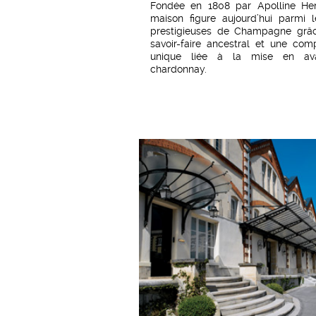
Fondée en 1808 par Apolline Henr
maison figure aujourd’hui parmi l
prestigieuses de Champagne grâ
savoir-faire ancestral et une com
unique liée à la mise en av
chardonnay.
Viticulture:
Un cahier des charges
imposé par la
Maison Henriot
p
l’obtention de vendanges quali
produites par la maison ou par le 
partenariats établis avec des vig
Les vignobles sont travaillés e
raisonnée. Les vendanges sont manu
Vinification:
Composé de plus de 
provenant de la Côte des Blancs e
Montagne de Reims, le champagne 
Brut Souverain est vieilli 3 ans 
caves du domaine.