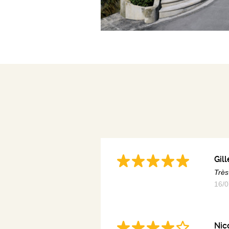
Gill
Très
16/0
Nic