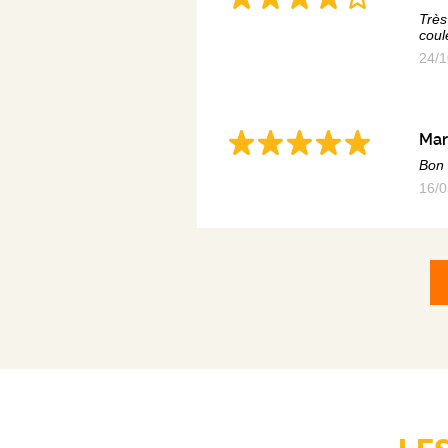
Très
coul
24/1
Mar
Bon
16/0