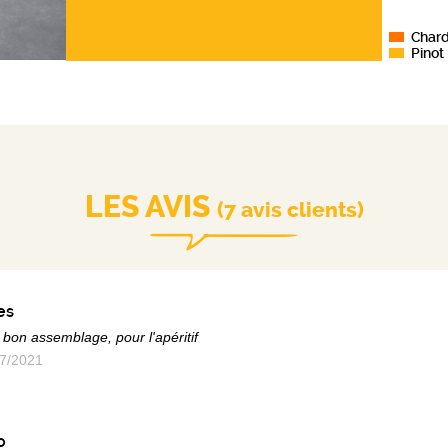
Char
Pinot
LES AVIS
(7 avis clients)
es
 bon assemblage, pour l'apéritif
7/2021
o