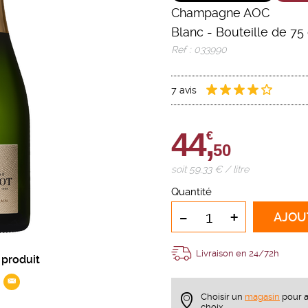
Champagne AOC
Blanc
-
Bouteille de 75 
Ref : 033990
7 avis
44,
€
50
soit 59,33 € / litre
Quantité
-
+
AJOU
Livraison en 24/72h
 produit
Choisir un
magasin
pour a
choix