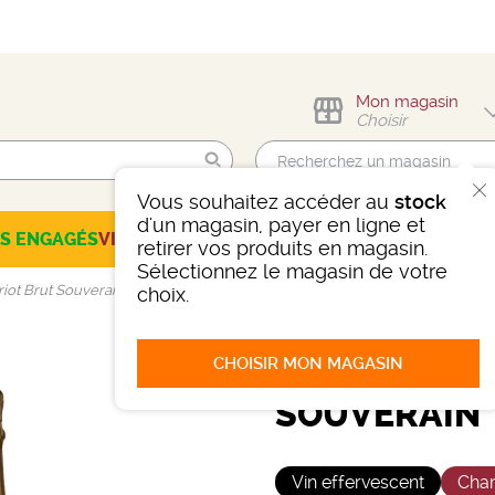
Mon magasin
Choisir
Vous souhaitez accéder au
stock
Trouvez-moi !
d'un magasin, payer en ligne et
ES ENGAGÉS
VINS
CHAMPAGNES
SPIRITUEUX
BIÈRES
SÉLEC
retirer vos produits en magasin.
Sélectionnez le magasin de votre
ot Brut Souverain
choix.
CHOISIR MON MAGASIN
CHAMPAGNE
SOUVERAIN
Vin effervescent
Cha