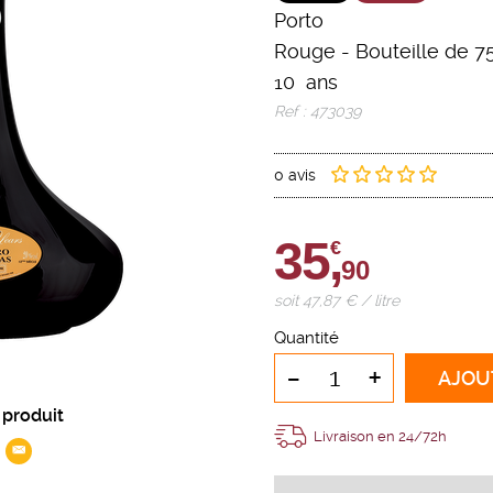
Porto
Rouge
-
Bouteille de 75
10 ans
Ref : 473039
0 avis
35,
€
90
soit 47,87 € / litre
Quantité
-
+
AJOU
 produit
Livraison en 24/72h