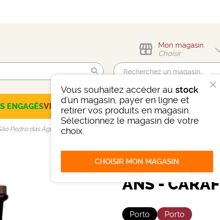
Mon magasin
Choisir
Vous souhaitez accéder au
stock
Trouvez-moi !
d'un magasin, payer en ligne et
ES ENGAGÉS
VINS
CHAMPAGNES
SPIRITUEUX
BIÈRES
SÉLEC
retirer vos produits en magasin.
Sélectionnez le magasin de votre
São Pedro das Águias 10 Ans - Carafe
choix.
CHOISIR MON MAGASIN
PORTO SÃO 
ANS - CARAF
Porto
Porto