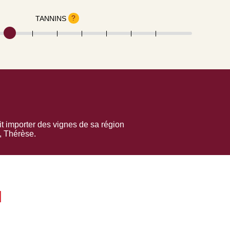
?
TANNINS
it importer des vignes de sa région
, Thérèse.
N