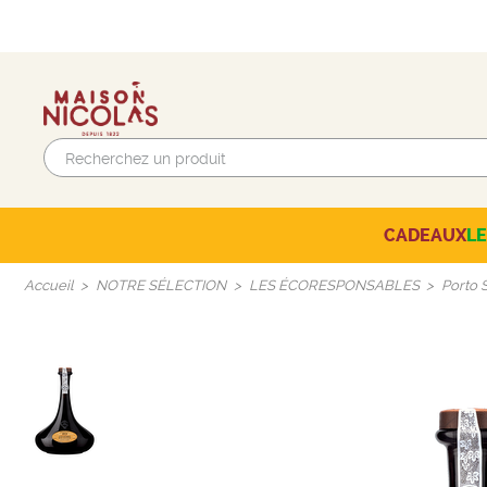
CADEAUX
L
Beaujolais-Mâconnais
AUTRES CAVES NICOLAS
SÉLECTION DU MOMENT
Accueil
NOTRE SÉLECTION
LES ÉCORESPONSABLES
Porto 