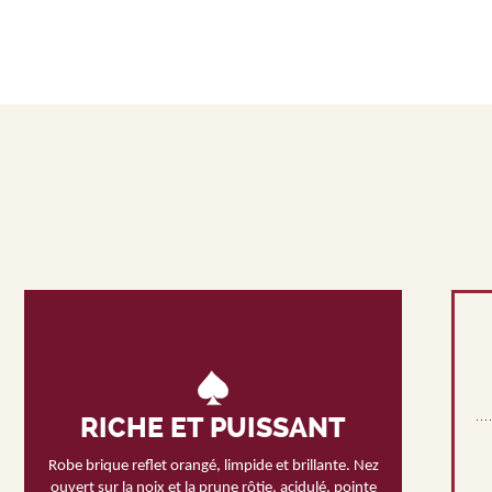
RICHE ET PUISSANT
Robe brique reflet orangé, limpide et brillante. Nez
ouvert sur la noix et la prune rôtie, acidulé, pointe