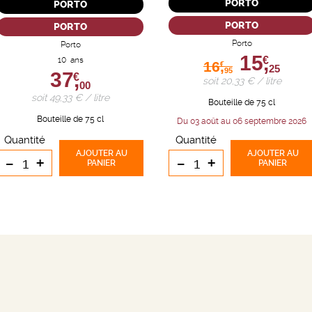
PORTO
PORTO
PORTO
PORTO
Porto
Porto
15,
€
10 ans
16,
€
25
95
37,
€
soit 20,33 € / litre
00
soit 49,33 € / litre
Bouteille de 75 cl
Bouteille de 75 cl
Du 03 août au 06 septembre 2026
Quantité
Quantité
AJOUTER
AU
AJOUTER
AU
-
+
-
+
PANIER
PANIER