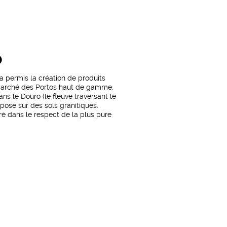
O
a permis la création de produits
e marché des Portos haut de gamme.
ns le Douro (le fleuve traversant le
epose sur des sols granitiques.
boré dans le respect de la plus pure