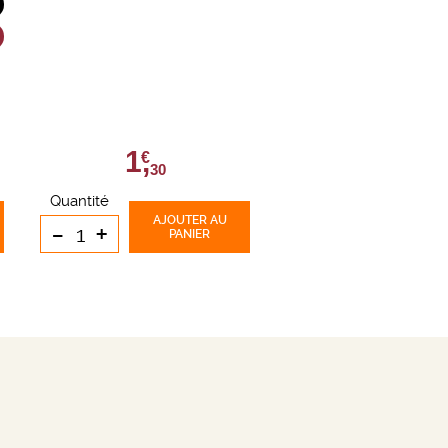
1,
€
30
Quantité
AJOUTER
AU
-
+
PANIER