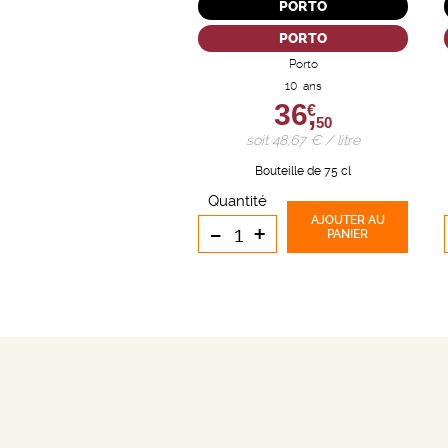
PORTO
PORTO
Porto
10 ans
36,
€
50
soit 48,67 € / litre
Bouteille de 75 cl
Quantité
AJOUTER
AU
-
+
PANIER