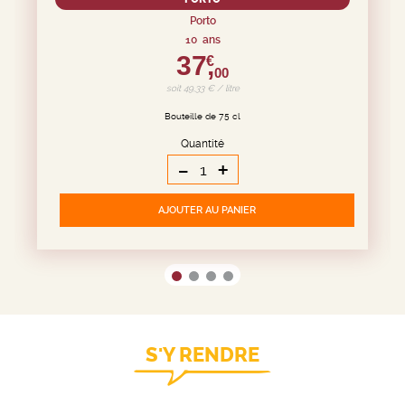
Porto
10 ans
37,
€
00
soit 49,33 € / litre
Bouteille de 75 cl
Quantité
-
+
AJOUTER
AU PANIER
S'Y RENDRE