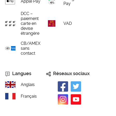
Apple Pay
Pay
DCC –
paiement
carte en
VAD
devise
étrangère
CB/AMEX
sans
contact
Langues
Réseaux sociaux
Anglais
Français