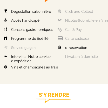
Dégustation saisonnière
Click and Collect
Accès handicapé
Nicolas@domicile en 3 hr
Conseils gastronomiques
Call & Pay
Programme de fidélité
Carte cadeaux
Service glaçon
e-réservation
Intervina : Notre service
Livraison à domicile
d'expédition
Vins et champagnes au frais
S'Y RENDRE