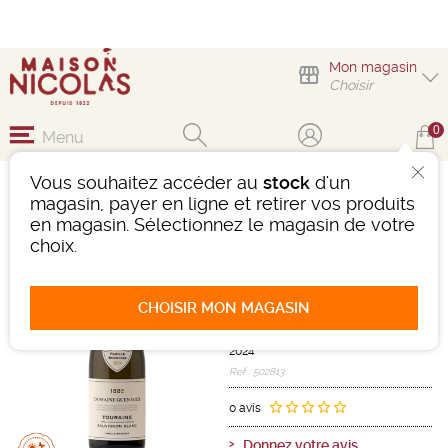
Mon magasin
Choisir
0
Menu
Vous souhaitez accéder au
stock
d'un
DEMI-BOUTEILLE
magasin, payer en ligne et retirer vos produits
DOMAINE GUENAULT
en magasin. Sélectionnez le magasin de votre
1885
choix.
Vin
Loire et Centre
Touraine Sauvignon AOC /Touraine
CHOISIR MON MAGASIN
Chenonceaux AOC
Blanc
-
Bouteille de 37,5 cl
- 12°
2024
Ref : 502813
0 avis
Donnez votre avis