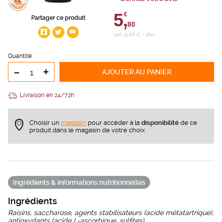
5,
€
Partager ce produit
80
soit 15,68 € / litre
Quantité
-
+
AJOUTER
AU PANIER
Livraison en 24/72h
Choisir un
magasin
pour accèder à la
disponibilité
de ce
produit dans le magasin de votre choix
Ingrédients & informations nutritionnelles
Ingrédients
Raisins, saccharose, agents stabilisateurs (acide métatartrique),
antioxydants (acide L-ascorbique, sulfites)