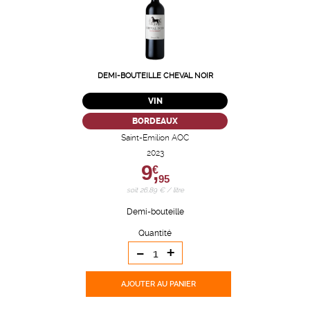
DEMI-BOUTEILLE CHEVAL NOIR
VIN
BORDEAUX
Saint-Emilion AOC
2023
9,
€
95
soit 26,89 € / litre
Demi-bouteille
Quantité
-
+
AJOUTER
AU PANIER