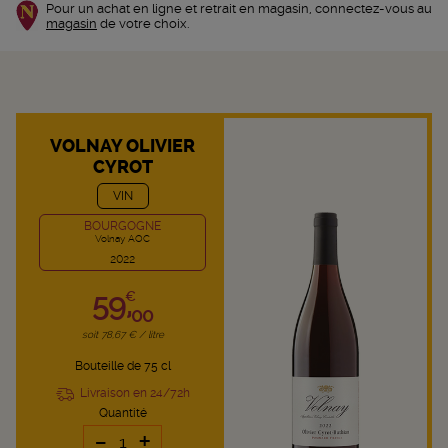
Pour un achat en ligne et retrait en magasin, connectez-vous au
magasin
de votre choix.
VOLNAY OLIVIER
CYROT
VIN
BOURGOGNE
Volnay AOC
2022
59,
€
00
soit 78,67 € / litre
Bouteille de 75 cl
Livraison en 24/72h
Quantité
-
+