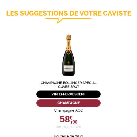
LES SUGGESTIONS DE VOTRE CAVISTE
CHAMPAGNE BOLLINGER SPECIAL
CUVÉE BRUT
VIN EFFERVESCENT
CHAMPAGNE
Champagne AOC
58,
€
90
soit 78,53 € / litre
Bouteille de 75 cl