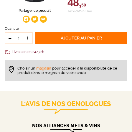
48,
50
Partager ce produit
soit 64,67 € / litre
Quantité
-
+
AJOUTER
AU PANIER
Livraison en 24/72h
Choisir un
magasin
pour accèder à la
disponibilité
de ce
produit dans le magasin de votre choix
L'AVIS DE NOS OENOLOGUES
NOS ALLIANCES METS & VINS