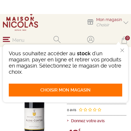
Mon magasin
Choisir
0
Menu
Vous souhaitez accéder au
stock
d'un
ALOXE CORTON
magasin, payer en ligne et retirer vos produits
DOMAINE DOUDET
en magasin. Sélectionnez le magasin de votre
choix.
Vin
Bourgogne
Aloxe-Corton Premier Cru AOC
Rouge
-
Bouteille de 75 cl
- 13,5°
CHOISIR MON MAGASIN
2023
Ref : 500044
0 avis
Donnez votre avis
€