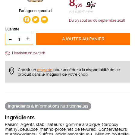
8,
9,
€
95
50
Partager ce produit
soit 11,93 € / litre
Du 03 août au 06 septembre 2026
Quantité
-
+
AJOUTER
AU PANIER
Livraison en 24/72h
Choisir un
magasin
pour accèder à la
disponibilité
de ce
produit dans le magasin de votre choix
Ingrédients & informations nutritionnelles
Ingrédients
Raisins, Agents stabilisateurs ( gomme arabique, Carboxy-
méthyl cellulose, manno-protéines de levures), Conservateurs
et antioxydants ( Sulfites, acide ascorbique ) , Mise en bouteille