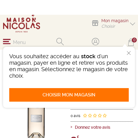
Mon magasin
Choisir
0
Menu
Vous souhaitez accéder au
stock
d'un
GRIS BLANC GÉRARD
magasin, payer en ligne et retirer vos produits
BERTRAND
en magasin. Sélectionnez le magasin de votre
choix.
Vin
Languedoc-Roussillon
IGP d'OC
Rosé
-
Bouteille de 75 cl
- 13°
CHOISIR MON MAGASIN
2025
Ref : 504756
0 avis
Donnez votre avis
€