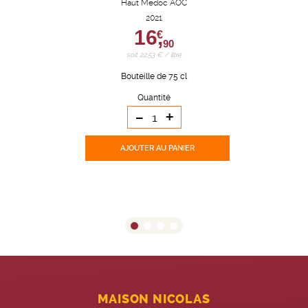
Haut Medoc AOC
2021
16,
€
90
soit 22,53 € / litre
Bouteille de 75 cl
Quantité
-
+
AJOUTER
AU PANIER
MAISON NICOLAS