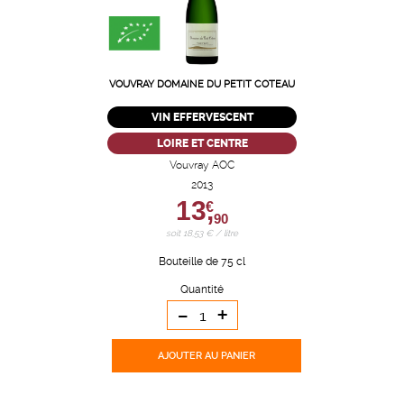
VOUVRAY DOMAINE DU PETIT COTEAU
VIN EFFERVESCENT
LOIRE ET CENTRE
Vouvray AOC
2013
13,
€
90
soit 18,53 € / litre
Bouteille de 75 cl
Quantité
-
+
AJOUTER
AU PANIER