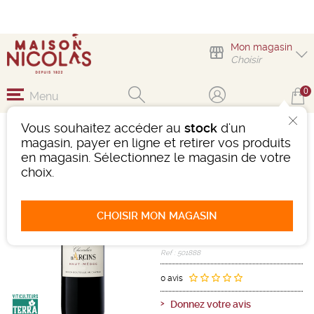
Mon magasin
Choisir
0
Menu
Vous souhaitez accéder au
stock
d'un
CHEVALIER D'ARCINS
magasin, payer en ligne et retirer vos produits
HAUT-MÉDOC
en magasin. Sélectionnez le magasin de votre
choix.
Vin
Bordeaux
Haut Medoc AOC
Second vin
CHOISIR MON MAGASIN
Rouge
-
Bouteille de 75 cl
- 13°
2021
Ref : 501888
0 avis
Donnez votre avis