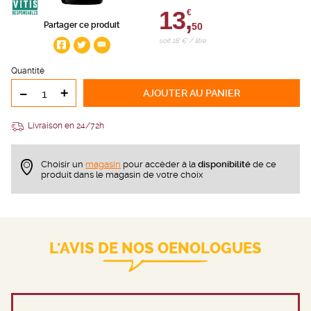
13,
€
Partager ce produit
50
soit 18 € / litre
Quantité
-
+
AJOUTER
AU PANIER
Livraison en 24/72h
Choisir un
magasin
pour accèder à la
disponibilité
de ce
produit dans le magasin de votre choix
L'AVIS DE NOS OENOLOGUES