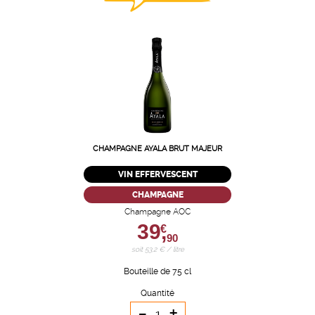
CHAMPAGNE AYALA BRUT MAJEUR
VIN EFFERVESCENT
CHAMPAGNE
Champagne AOC
39,
€
90
soit 53,2 € / litre
Bouteille de 75 cl
Quantité
-
+