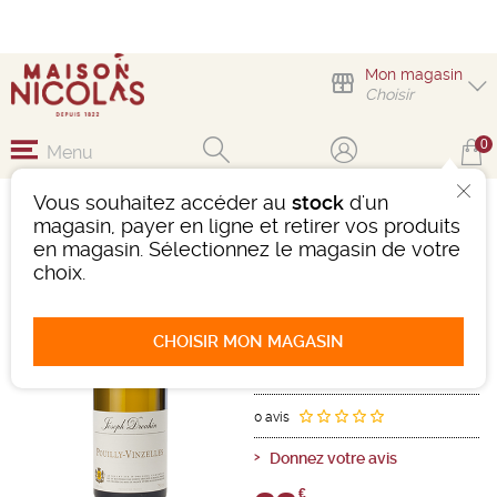
Mon magasin
Choisir
0
Menu
Vous souhaitez accéder au
stock
d'un
POUILLY VINZELLE
magasin, payer en ligne et retirer vos produits
DROUHIN
en magasin. Sélectionnez le magasin de votre
choix.
Vin
Beaujolais-Mâconnais
Pouilly Vinzelles AOC
Blanc
-
Bouteille de 75 cl
- 13°
CHOISIR MON MAGASIN
2021
Ref : 496913
0 avis
Donnez votre avis
€