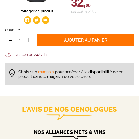
32,
00
Partager ce produit
soit 42,67 € / litre
Quantité
-
+
AJOUTER
AU PANIER
Livraison en 24/72h
Choisir un
magasin
pour accèder à la
disponibilité
de ce
produit dans le magasin de votre choix
L'AVIS DE NOS OENOLOGUES
NOS ALLIANCES METS & VINS