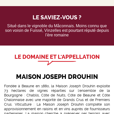
LE SAVIEZ-VOUS ?
Situé dans le vignoble du Mâconnais. Moins connu que
son voisin de Fuissé, Vinzelles est pourtant réputé depuis
l'ère romaine
LE DOMAINE ET L'APPELLATION
MAISON JOSEPH DROUHIN
Fondée à Beaune en 1880, la Maison Joseph Drouhin exploite
73 hectares de vignes réparties sur l'ensemble de la
Bourgogne : Chablis, Côte de Nuits, Côte de Beaune et Côte
Chalonnaise avec une majorité de Grands Crus et de Premiers
Crus. Viticulture : La Maison Joseph Drouhin complète son
approvisionnement en raisins et en vins auprès de fournisseurs
partenaires. La maison cherche à préserver ses terroirs avec