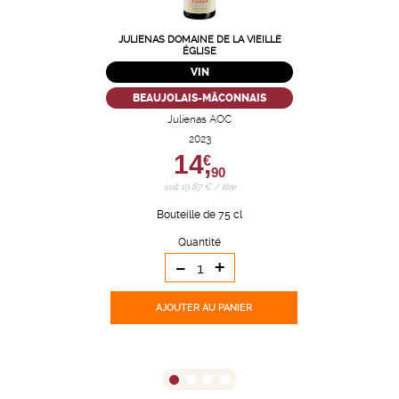
JULIENAS DOMAINE DE LA VIEILLE
ÉGLISE
VIN
BEAUJOLAIS-MÂCONNAIS
Julienas AOC
2023
14,
€
90
soit 19,87 € / litre
Bouteille de 75 cl
Quantité
-
+
AJOUTER
AU PANIER