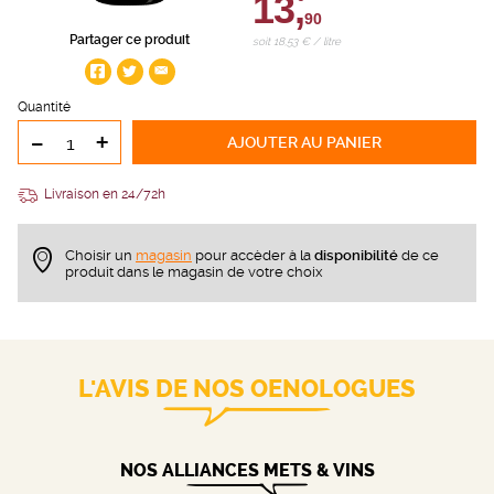
13,
90
Partager ce produit
soit 18,53 € / litre
Quantité
-
+
AJOUTER
AU PANIER
Livraison en 24/72h
Choisir un
magasin
pour accèder à la
disponibilité
de ce
produit dans le magasin de votre choix
L'AVIS DE NOS OENOLOGUES
NOS ALLIANCES METS & VINS