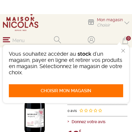
Mon magasin
Choisir
0
Menu
Vous souhaitez accéder au
stock
d'un
MORGON LES GRANDS
magasin, payer en ligne et retirer vos produits
CRAS
en magasin. Sélectionnez le magasin de votre
choix.
Vin
Beaujolais-Mâconnais
Morgon AOC
Rouge
-
Bouteille de 75 cl
- 13,5°
CHOISIR MON MAGASIN
2023
Ref : 501720
0 avis
Donnez votre avis
€