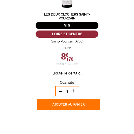
LES DEUX CLOCHERS SAINT-
POURÇAIN
VIN
LOIRE ET CENTRE
Saint-Pourçain AOC
2022
8,
€
70
soit 11,6 € / litre
Bouteille de 75 cl
Quantité
-
+
AJOUTER
AU PANIER