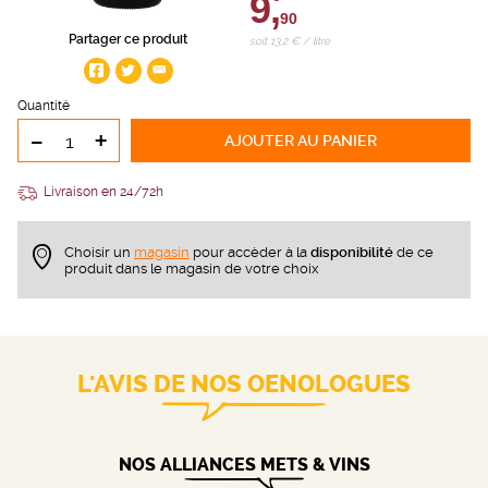
9,
90
Partager ce produit
soit 13,2 € / litre
Quantité
-
+
AJOUTER
AU PANIER
Livraison en 24/72h
Choisir un
magasin
pour accèder à la
disponibilité
de ce
produit dans le magasin de votre choix
L'AVIS DE NOS OENOLOGUES
NOS ALLIANCES METS & VINS