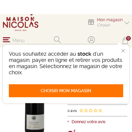
Mon magasin
Choisir
0
Menu
Vous souhaitez accéder au
stock
d'un
LES TUILERIES CAVES
magasin, payer en ligne et retirer vos produits
DE POUILLY SUR LOIRE
en magasin. Sélectionnez le magasin de votre
choix.
Vin
Loire et Centre
Côteaux Giennois AOC
Rouge
-
Bouteille de 75 cl
- 14°
CHOISIR MON MAGASIN
2022
Ref : 501343
0 avis
Donnez votre avis
€