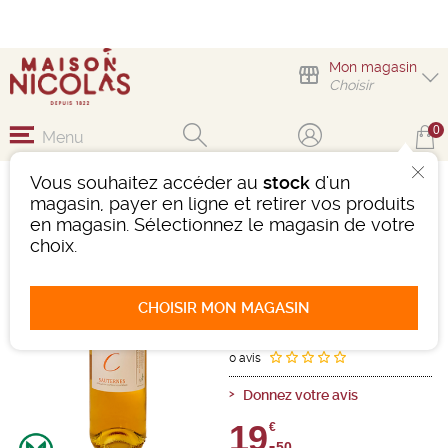
Mon magasin
Choisir
0
Menu
Vous souhaitez accéder au
stock
d'un
CLOS DU CIRON
magasin, payer en ligne et retirer vos produits
en magasin. Sélectionnez le magasin de votre
Vin
Bordeaux
choix.
Sauternes AOC
Blanc
-
Bouteille de 75 cl
- 12,5°
2018
CHOISIR MON MAGASIN
Ref : 503450
0 avis
Donnez votre avis
19,
€
50