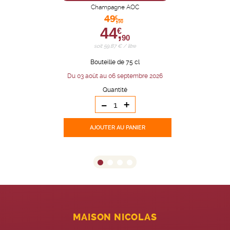
Champagne AOC
49,
€
90
44,
€
90
soit 59,87 € / litre
Bouteille de 75 cl
Du 03 août au 06 septembre 2026
Quantité
-
+
AJOUTER
AU PANIER
MAISON NICOLAS