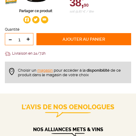
38,
90
Partager ce produit
soit 51,87 € / litre
Quantité
-
+
AJOUTER
AU PANIER
Livraison en 24/72h
Choisir un
magasin
pour accèder à la
disponibilité
de ce
produit dans le magasin de votre choix
L'AVIS DE NOS OENOLOGUES
NOS ALLIANCES METS & VINS