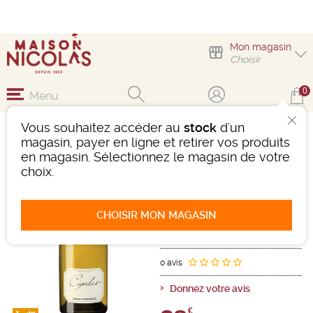
Mon magasin
Choisir
0
Menu
Vous souhaitez accéder au
stock
d'un
CIGALUS GÉRARD
magasin, payer en ligne et retirer vos produits
BERTRAND
en magasin. Sélectionnez le magasin de votre
choix.
Vin
Languedoc-Roussillon
IGP d'OC
Blanc
-
Bouteille de 75 cl
- 14°
CHOISIR MON MAGASIN
2024
Ref : 503327
0 avis
Donnez votre avis
€