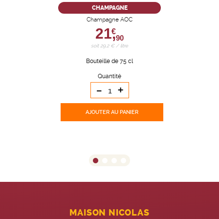
CHAMPAGNE
Champagne AOC
21,
€
90
soit 29,2 € / litre
Bouteille de 75 cl
Quantité
-
+
AJOUTER
AU PANIER
MAISON NICOLAS