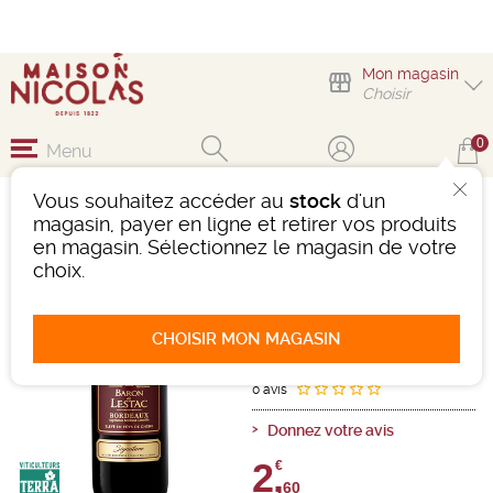
Mon magasin
Choisir
0
Menu
Vous souhaitez accéder au
stock
d'un
BARON DE LESTAC
magasin, payer en ligne et retirer vos produits
SIGNATURE 25 CL
en magasin. Sélectionnez le magasin de votre
choix.
Vin
Bordeaux
Bordeaux AOC
Rouge
-
Quart de litre (25 cL)
- 13,5°
CHOISIR MON MAGASIN
Ref : 479630
0 avis
Donnez votre avis
2,
€
60