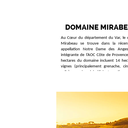
DOMAINE MIRAB
Au Cœur du département du Var, le
Mirabeau se trouve dans la récen
appellation Notre Dame des Anges,
intégrante de l’AOC Côte de Provence
hectares du domaine incluent 14 hec
vignes (principalement grenache, cin
rolle) qui bénéficient d’un 
Méditerranéen avec des étés cha
ensoleillement optimal et un vent d’est