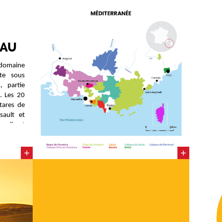
EAU
 domaine
te sous
 partie
. Les 20
tares de
sault et
climat
uds, un
.
+
+