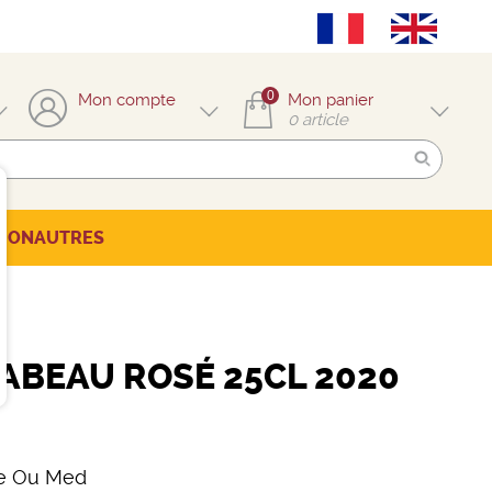
0
Mon compte
Mon panier
0
article
TION
AUTRES
RABEAU ROSÉ 25CL 2020
ée Ou Med