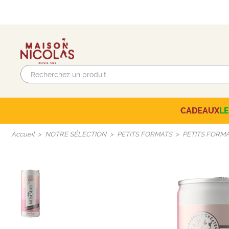
CADEAUX
L
Beaujolais-Mâconnais
AUTRES CAVES NICOLAS
SÉLECTION DU MOMENT
Accueil
NOTRE SÉLECTION
PETITS FORMATS
PETITS FORMA