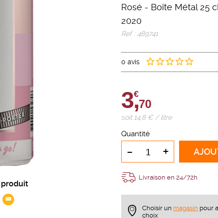
Rosé
-
Boîte Métal 25 c
2020
Ref : 489741
0 avis
3,
€
70
soit 14,8 € / litre
Quantité
-
+
AJOU
Livraison en 24/72h
 produit
Choisir un
magasin
pour a
choix