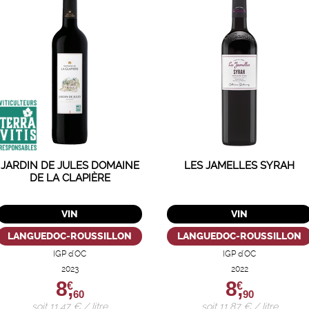
JARDIN DE JULES DOMAINE
LES JAMELLES SYRAH
DE LA CLAPIÈRE
VIN
VIN
LANGUEDOC-ROUSSILLON
LANGUEDOC-ROUSSILLON
IGP d'OC
IGP d'OC
2023
2022
8,
8,
€
€
60
90
soit 11,47 € / litre
soit 11,87 € / litre