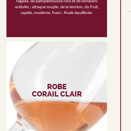
tagada, de pamplemousse rose et de bonbons
acidulés ; attaque souple, de la tension, du fruit,
sapide, moderne, franc ; finale équilibrée.
ROBE
CORAIL CLAIR