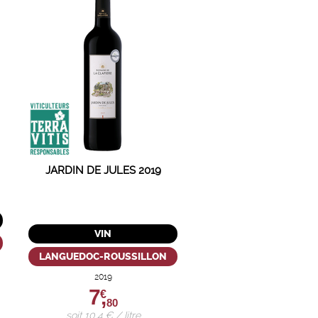
JARDIN DE JULES 2019
VIN
LANGUEDOC-ROUSSILLON
2019
7,
€
80
soit 10,4 € / litre