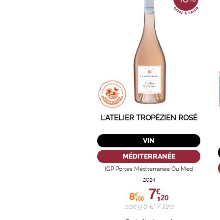
L'ATELIER TROPÉZIEN ROSÉ
VIN
MÉDITERRANÉE
IGP Portes Méditerranée Ou Med
2024
7,
€
8,
€
20
00
soit 9,6 € / litre