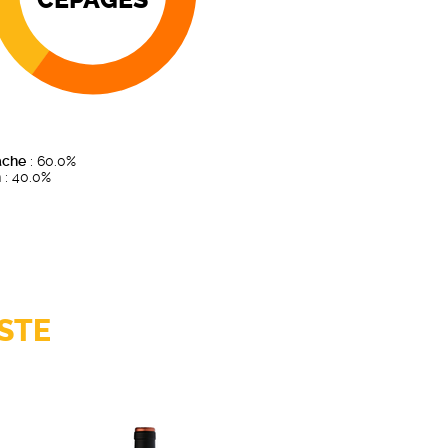
ache
: 60.0%
h
: 40.0%
STE