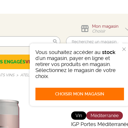
Mon magasin
Choisir
Vous souhaitez accéder au
stock
Trouvez-moi !
d'un magasin, payer en ligne et
ES ENGAGÉS
VINS
CHAMPAGNES
SPIRITUEUX
BIÈRES
SÉLEC
retirer vos produits en magasin.
Sélectionnez le magasin de votre
TS VINS
ATELIER MIRABEAU ROSÉ 25CL 2020
choix.
CHOISIR MON MAGASIN
ATELIER MI
Vin
Méditerranée
IGP Portes Méditerran