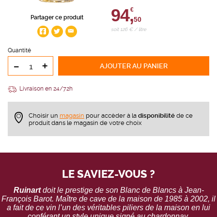
94,
€
Partager ce produit
50
soit 126 € / litre
Quantité
-
+
AJOUTER
AU PANIER
Livraison en 24/72h
Choisir un
magasin
pour accèder à la
disponibilité
de ce
produit dans le magasin de votre choix
LE SAVIEZ-VOUS ?
Ruinart
doit le prestige de son Blanc de Blancs à Jean-
François Barot. Maître de cave de la maison de 1985 à 2002, il
a fait de ce vin l’un des véritables piliers de la maison en lui
conférant un style unique signé au chardonnay.