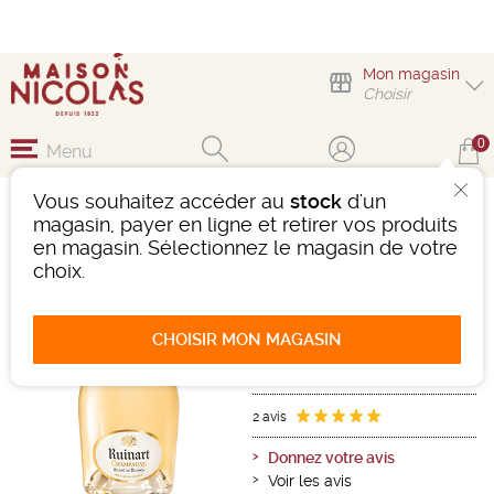
Mon magasin
Choisir
0
Menu
Vous souhaitez accéder au
stock
d'un
RUINART BLANC DE
magasin, payer en ligne et retirer vos produits
BLANCS
en magasin. Sélectionnez le magasin de votre
choix.
Vin effervescent
Champagne
Champagne AOC
CHOISIR MON MAGASIN
Blanc
-
Bouteille de 75 cl
- 12°
Ref : 479263
2 avis
Donnez votre avis
Voir les avis