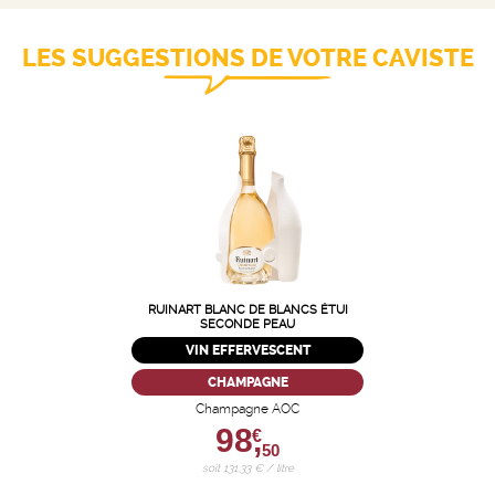
LES SUGGESTIONS DE VOTRE CAVISTE
RUINART BLANC DE BLANCS ÉTUI
SECONDE PEAU
VIN EFFERVESCENT
CHAMPAGNE
Champagne AOC
98,
€
50
soit 131,33 € / litre