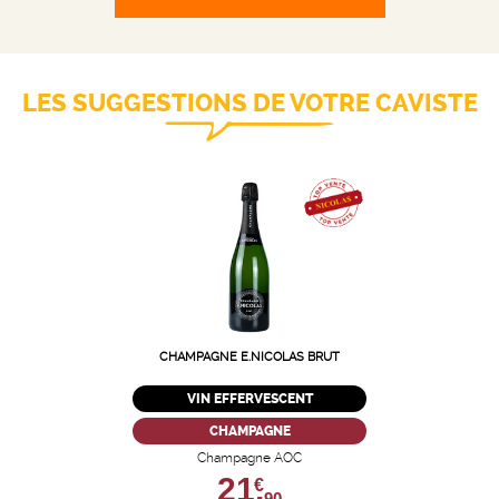
LES SUGGESTIONS DE VOTRE CAVISTE
CHAMPAGNE E.NICOLAS BRUT
VIN EFFERVESCENT
CHAMPAGNE
Champagne AOC
21,
€
90