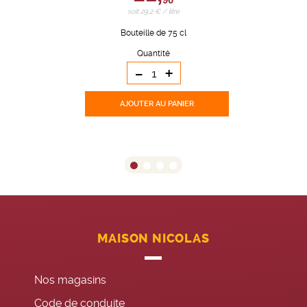
soit 29,2 € / litre
Bouteille de 75 cl
Quantité
-
+
AJOUTER
AU PANIER
MAISON NICOLAS
Nos magasins
Code de conduite