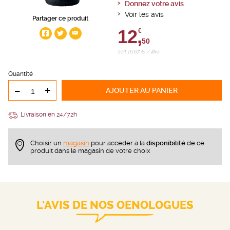
Donnez votre avis
Voir les avis
Partager ce produit
12,
€
50
soit 16,67 € / litre
Quantité
-
+
AJOUTER
AU PANIER
Livraison en 24/72h
Choisir un
magasin
pour accèder à la
disponibilité
de ce
produit dans le magasin de votre choix
L'AVIS DE NOS OENOLOGUES