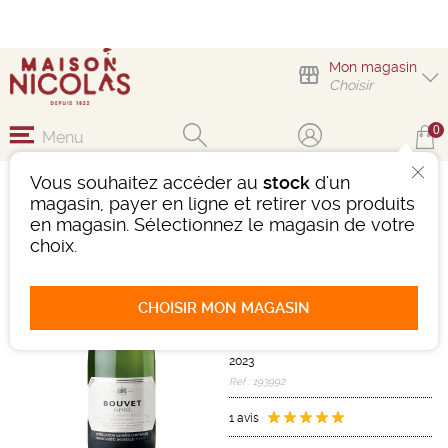
Mon magasin
Choisir
0
Menu
Vous souhaitez accéder au
stock
d'un
SAUMUR BOUVET
magasin, payer en ligne et retirer vos produits
CUVÉE SAPHIR BRUT
en magasin. Sélectionnez le magasin de votre
VINTAGE
choix.
Vin effervescent
Loire et Centre
CHOISIR MON MAGASIN
Saumur AOC
Blanc
-
Bouteille de 75 cl
- 12,5°
2023
Ref : 193992
1 avis