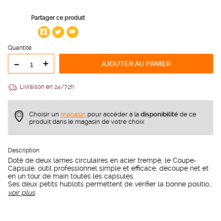
Partager ce produit
Quantité
-
+
AJOUTER
AU PANIER
Livraison en 24/72h
Choisir un
magasin
pour accèder à la
disponibilité
de ce
produit dans le magasin de votre choix
Description
Doté de deux lames circulaires en acier trempé, le Coupe-
Capsule, outil professionnel simple et efficace, découpe net et
en un tour de main toutes les capsules.
Ses deux petits hublots permettent de vérifier la bonne position
de l’outil sur la capsule lors de la découpe.
voir plus
Sa prise en main peut s’opérer, au choix, en appuyant la face
supérieure avec l’index ou avec le pouce.