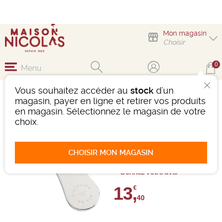
Mon magasin
Choisir
0
Menu
Vous souhaitez accéder au
stock
d'un
COUPE-CAPSULE EN
magasin, payer en ligne et retirer vos produits
MÉTAL CHROMÉ
en magasin. Sélectionnez le magasin de votre
choix.
Accessoires
Ref : 467341
CHOISIR MON MAGASIN
0 avis
Donnez votre avis
13,
€
40