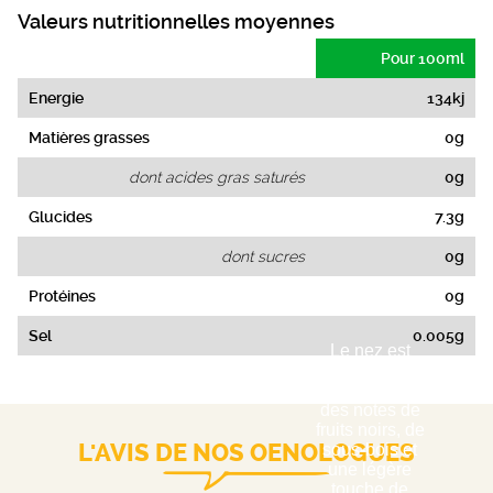
Valeurs nutritionnelles moyennes
Pour 100ml
Energie
134kj
Matières grasses
0g
dont acides gras saturés
0g
Glucides
7.3g
dont sucres
0g
Protéines
0g
Sel
0.005g
Le nez est
ouvert,
marqué par
des notes de
fruits noirs, de
L'AVIS DE NOS OENOLOGUES
sous-bois et
une légère
touche de