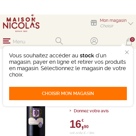
Mon magasin
Choisir
0
Menu
Vous souhaitez accéder au
stock
d'un
LE ROUGE ARDENT
magasin, payer en ligne et retirer vos produits
PETIT-BÉRET SANS
en magasin. Sélectionnez le magasin de votre
ALCOOL
choix.
Boisson sans alcool
Ref : 505250
CHOISIR MON MAGASIN
0 avis
Donnez votre avis
16,
€
90
soit 22,84 € / litre