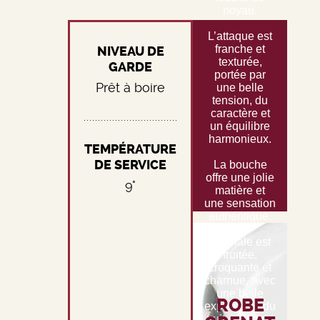
noyau.
L’attaque est
franche et
NIVEAU DE
texturée,
GARDE
portée par
Prêt à boire
une belle
tension, du
caractère et
un équilibre
harmonieux.
TEMPÉRATURE
DE SERVICE
La bouche
offre une jolie
9°
matière et
une sensation
authentique.
La finale est
fruitée,
croquante et
charnue, avec
une belle
ROBE
expression du
fruit et un vrai