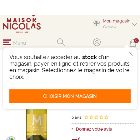
Mon magasin
Choisir
0
Menu
Vous souhaitez accéder au
stock
d'un
MARSANNE PREMIERE
magasin, payer en ligne et retirer vos produits
NOTE
en magasin. Sélectionnez le magasin de votre
choix.
Vin
Rhône
Vin De France
Blanc
-
Bouteille de 75 cl
- 12,5°
CHOISIR MON MAGASIN
2024
Ref : 501825
0 avis
Donnez votre avis
€