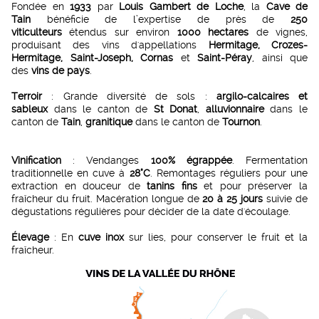
Fondée en
1933
par
Louis Gambert de Loche
, la
Cave de
Tain
bénéficie de l’expertise de près de
250
viticulteurs
étendus sur environ
1000 hectares
de vignes,
produisant des vins d'appellations
Hermitage, Crozes-
Hermitage, Saint-Joseph, Cornas
et
Saint-Péray
, ainsi que
des
vins de pays
.
Terroir
: Grande diversité de sols :
argilo-calcaires et
sableux
dans le canton de
St Donat
,
alluvionnaire
dans le
canton de
Tain
,
granitique
dans le canton de
Tournon
.
Vinification
: Vendanges
100% égrappée
. Fermentation
traditionnelle en cuve à
28°C
. Remontages réguliers pour une
extraction en douceur de
tanins fins
et pour préserver la
fraîcheur du fruit. Macération longue de
20 à 25 jours
suivie de
dégustations régulières pour décider de la date d'écoulage.
Élevage
: En
cuve inox
sur lies, pour conserver le fruit et la
fraîcheur.