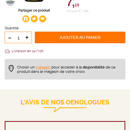
7,
10
Partager ce produit
soit 9,47 € / litre
Quantité
-
+
AJOUTER
AU PANIER
Livraison en 24/72h
Choisir un
magasin
pour accèder à la
disponibilité
de ce
produit dans le magasin de votre choix
L'AVIS DE NOS OENOLOGUES