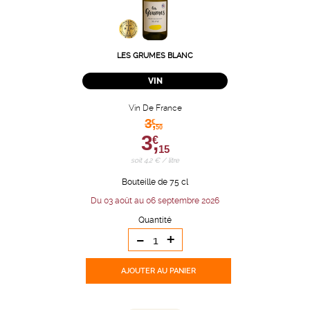
LES GRUMES BLANC
VIN
Vin De France
3,
€
50
3,
€
15
soit 4,2 € / litre
Bouteille de 75 cl
Du 03 août au 06 septembre 2026
Quantité
-
+
AJOUTER
AU PANIER