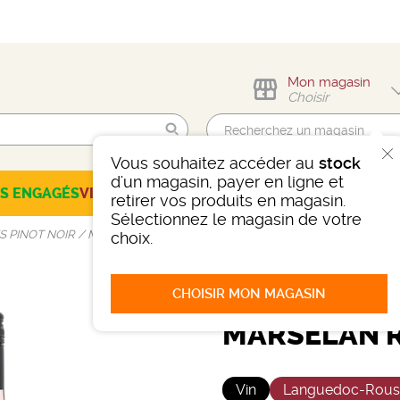
Mon magasin
Choisir
Vous souhaitez accéder au
stock
Trouvez-moi !
d'un magasin, payer en ligne et
ES ENGAGÉS
VINS
CHAMPAGNES
SPIRITUEUX
BIÈRES
SÉLEC
retirer vos produits en magasin.
Sélectionnez le magasin de votre
ES PINOT NOIR / MARSELAN ROSÉ
choix.
CHOISIR MON MAGASIN
LES PETITES
MARSELAN 
Vin
Languedoc-Rouss