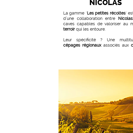
NICOLAS
La gamme "
Les petites récoltes
" es
d’une collaboration entre
Nicolas
caves capables de valoriser au m
terroir
qui les entoure.
Leur spécificité ? Une multi
cépages régionaux
associés aux
"classiques"
des appellations, p
assemblages à la recherche du
frui
fraîcheur
, qui s’adaptent à l’évolu
envies et des goûts.
Les
œnologues Nicolas
évaluent
année la qualité des nouvelles
cu
les assemblent pour donner la me
expression possible du
millésime
.
Cet assemblage exclusif fai
méthode et rigueur exige ensuite 
en bouteille dans d’excellentes co
de maîtrise tant au point de vue
que du respect de la
qualité origin
vins
. Cette
technicité
est garantie 