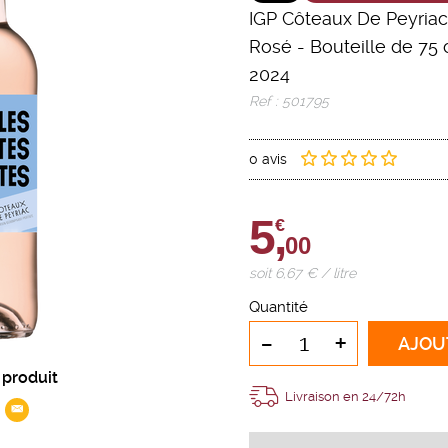
IGP Côteaux De Peyriac
Rosé
-
Bouteille de 75 
2024
Ref : 501795
0 avis
5,
€
00
soit 6,67 € / litre
Quantité
-
+
AJOU
 produit
Livraison en 24/72h