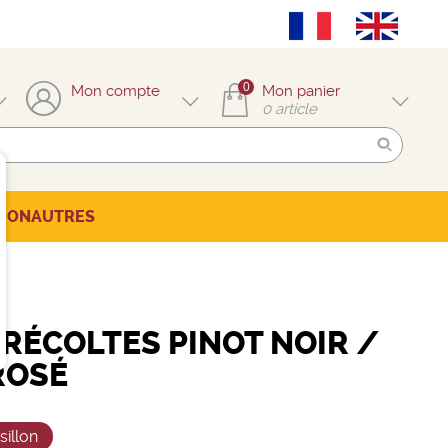
0
Mon compte
Mon panier
0
article
TION
AUTRES
 RÉCOLTES PINOT NOIR /
ROSÉ
illon