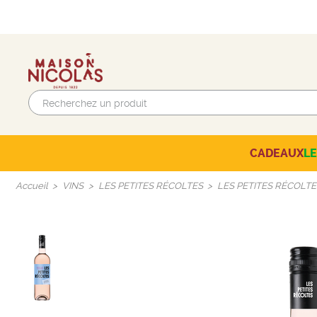
CADEAUX
L
Beaujolais-Mâconnais
AUTRES CAVES NICOLAS
SÉLECTION DU MOMENT
Accueil
VINS
LES PETITES RÉCOLTES
LES PETITES RÉCOLT