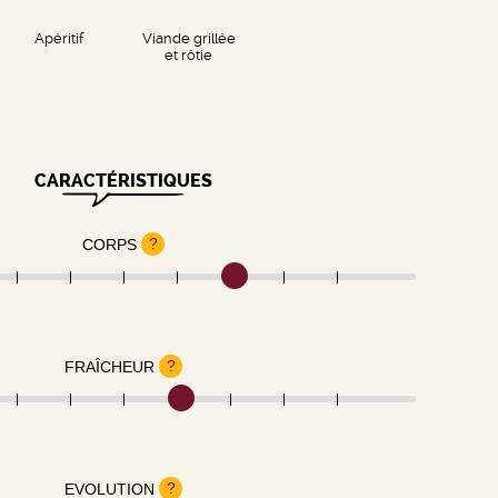
Apéritif
Viande grillée
et rôtie
CARACTÉRISTIQUES
?
CORPS
?
FRAÎCHEUR
?
EVOLUTION