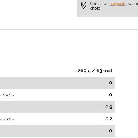
Choisir un
magasin
pour a
choix
260kj / 63kcal
0
aturés
0
0.9
sucres
0.2
0