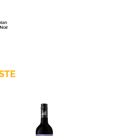
elan
 Noir
STE