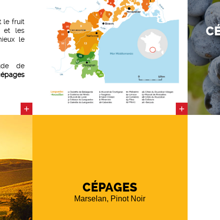
t le fruit
CÉ
et les
ieux le
tude de
cépages
our des
té
et de
tion des
+
+
 chaque
vées
et
illeure
t avec
une mise
CÉPAGES
nditions
Marselan, Pinot Noir
sanitaire
elle des
dans les