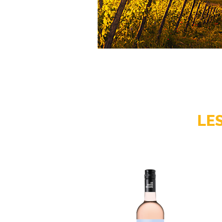
lieux d’
embouteillages
choisis par
N
LE