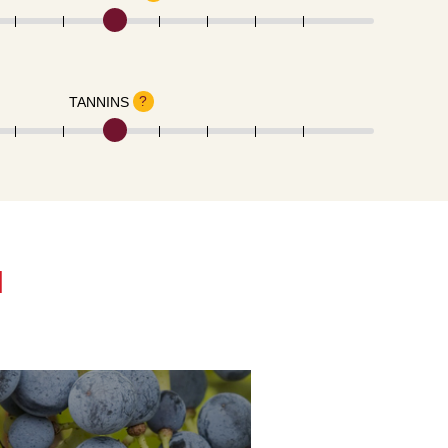
?
TANNINS
N