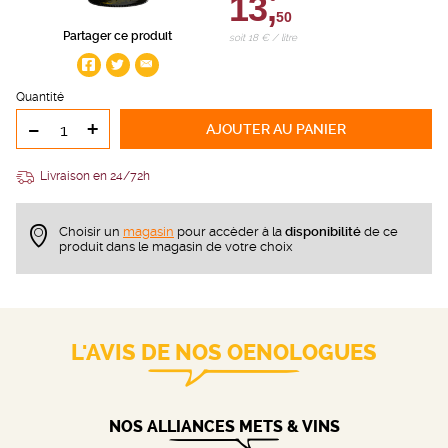
13,
50
Partager ce produit
soit 18 € / litre
Quantité
-
+
AJOUTER
AU PANIER
Livraison en 24/72h
Choisir un
magasin
pour accèder à la
disponibilité
de ce
produit dans le magasin de votre choix
L'AVIS DE NOS OENOLOGUES
NOS ALLIANCES METS & VINS