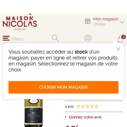
Mon magasin
Choisir
0
Menu
Vous souhaitez accéder au
stock
d'un
BEAUJOLAIS BLANC
magasin, payer en ligne et retirer vos produits
MAISON JEAN LORON
en magasin. Sélectionnez le magasin de votre
choix.
Vin
Beaujolais-Mâconnais
Beaujolais AOC
Blanc
-
Bouteille de 75 cl
- 12,5°
CHOISIR MON MAGASIN
2023
Ref : 503089
0 avis
Donnez votre avis
€