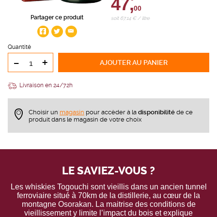
47,
00
Partager ce produit
soit 67,14 € / litre
Quantité
-
+
AJOUTER
AU PANIER
Livraison en 24/72h
Choisir un
magasin
pour accèder à la
disponibilité
de ce
produit dans le magasin de votre choix
LE SAVIEZ-VOUS ?
Les whiskies Togouchi sont vieillis dans un ancien tunnel
ferroviaire situé à 70km de la distillerie, au cœur de la
montagne Osorakan. La maitrise des conditions de
vieillissement y limite l’impact du bois et explique