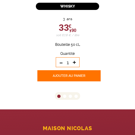
WHISKY
3 ans
33,
€
90
soit 67,8 € / litre
Bouteille 50 cL
Quantité
-
+
AJOUTER
AU PANIER
MAISON NICOLAS