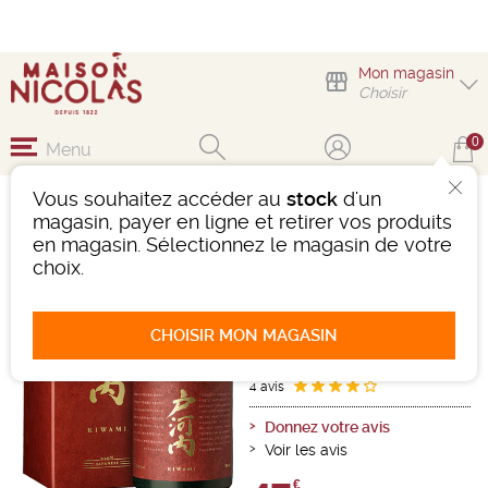
Mon magasin
Choisir
0
Menu
Vous souhaitez accéder au
stock
d'un
TOGOUCHI KIWAMI
magasin, payer en ligne et retirer vos produits
BLENDED WHISKY
en magasin. Sélectionnez le magasin de votre
choix.
Whisky
-
Bouteille 70 cL
- 40°
3 ans
CHOISIR MON MAGASIN
Ref : 473012
4 avis
Donnez votre avis
Voir les avis
€