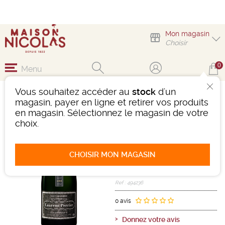
Mon magasin
Choisir
0
Menu
Vous souhaitez accéder au
stock
d'un
MAGNUM LAURENT
magasin, payer en ligne et retirer vos produits
PERRIER OENOTHÈQUE
en magasin. Sélectionnez le magasin de votre
choix.
Vin effervescent
Champagne
Champagne AOC
CHOISIR MON MAGASIN
Blanc
-
Magnum (1,5L)
- 12°
1999
Ref : 494236
0 avis
Donnez votre avis