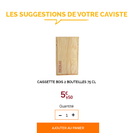
LES SUGGESTIONS DE VOTRE CAVISTE
CAISSETTE BOIS 2 BOUTEILLES 75 CL
5,
€
50
Quantité
-
+
AJOUTER
AU PANIER