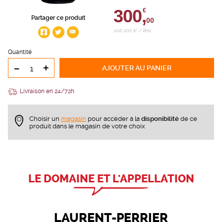
300,
€
Partager ce produit
00
soit 200 € / litre
Quantité
-
+
AJOUTER
AU PANIER
Livraison en 24/72h
Choisir un
magasin
pour accèder à la
disponibilité
de ce
produit dans le magasin de votre choix
LE DOMAINE ET L'APPELLATION
LAURENT-PERRIER